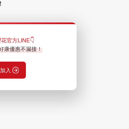
！
官方LINE👇
好康優惠不漏接！
加入