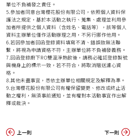
單位不負補發之責任。
5.參加者同意台灣櫻花股份有限公司，依照個人資料保
護法之規定，基於本活動之執行、蒐集、處理並利用參
加者所提供之個人資料（含姓名、電話等），該等個人
資料主辦單位僅作活動辦理之用，不另行挪作他用。
6.若因參加者回函登錄資料填寫不清、錯誤致無法聯
繫，將視為申請資格不符，主辦單位將不負補發義務。
7.回函登錄廚下RO雙溫淨熱飲後，請務必確認登錄製號
與機身上的標示一致，若不符合，將取消贈送濾心資
格。
8.其他未盡事宜，悉依主辦單位相關規定及解釋為準。
9.台灣櫻花股份有限公司有權保留變更、修改或終止活
動之權利，無須事前通知，並有權對本活動事宜作出解
釋或裁決。
上一則
下一則