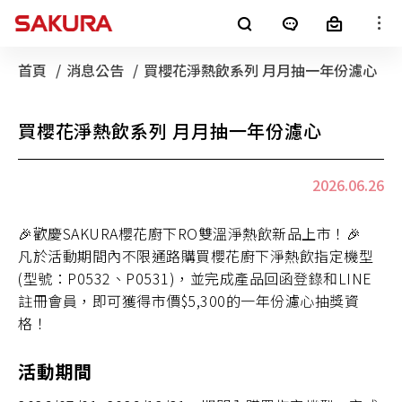
櫻花產品
首頁
消息公告
目前頁面：
買櫻花淨熱飲系列 月月抽一年份濾心
廚房電器
淨水器
銷售通路
買櫻花淨熱飲系列 月月抽一年份濾心
客戶服務
熱水器
電子型錄
2026.06.26
最新消息
🎉歡慶SAKURA櫻花廚下RO雙溫淨熱飲新品上市！🎉
整體廚房
全屋裝修
凡於活動期間內不限通路購買櫻花廚下淨熱飲指定機型
消息公告
櫻花集團
(型號：P0532、P0531)，並完成產品回函登錄和LINE
註冊會員，即可獲得市價$5,300的一年份濾心抽獎資
LifeStyle
SAKURA+
進口廚電
格！
影音專區
活動期間