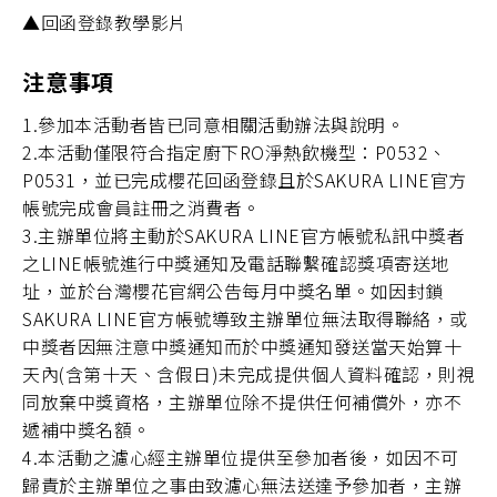
▲回函登錄教學影片
注意事項
1.參加本活動者皆已同意相關活動辦法與說明。
2.本活動僅限符合指定廚下RO淨熱飲機型：P0532、
P0531，並已完成櫻花回函登錄且於SAKURA LINE官方
帳號完成會員註冊之消費者。
3.主辦單位將主動於SAKURA LINE官方帳號私訊中獎者
之LINE帳號進行中獎通知及電話聯繫確認獎項寄送地
址，並於台灣櫻花官網公告每月中獎名單。如因封鎖
SAKURA LINE官方帳號導致主辦單位無法取得聯絡，或
中獎者因無注意中獎通知而於中獎通知發送當天始算十
天內(含第十天、含假日)未完成提供個人資料確認，則視
同放棄中獎資格，主辦單位除不提供任何補償外，亦不
遞補中獎名額。
4.本活動之濾心經主辦單位提供至參加者後，如因不可
歸責於主辦單位之事由致濾心無法送達予參加者，主辦