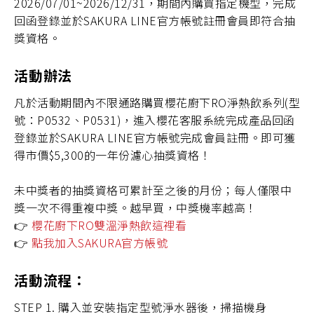
主題企劃
2026/07/01~2026/12/31，期間內購買指定機型，完成
回函登錄並於SAKURA LINE官方帳號註冊會員即符合抽
SAKURA AWARDS
獎資格。
活動辦法
凡於活動期間內不限通路購買櫻花廚下RO淨熱飲系列(型
號：P0532、P0531)，進入櫻花客服系統完成產品回函
登錄並於SAKURA LINE官方帳號完成會員註冊。即可獲
得市價$5,300的一年份濾心抽獎資格！
未中獎者的抽獎資格可累計至之後的月份；每人僅限中
獎一次不得重複中獎。越早買，中獎機率越高！
👉
櫻花廚下RO雙溫淨熱飲這裡看
👉
點我加入SAKURA官方帳號
活動流程：
STEP 1. 購入並安裝指定型號淨水器後，掃描機身