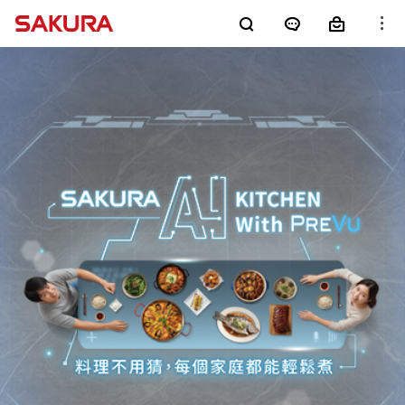
櫻花產品
廚房電器
淨水器
銷售通路
客戶服務
熱水器
電子型錄
最新消息
整體廚房
全屋裝修
消息公告
櫻花集團
LifeStyle
SAKURA+
進口廚電
影音專區