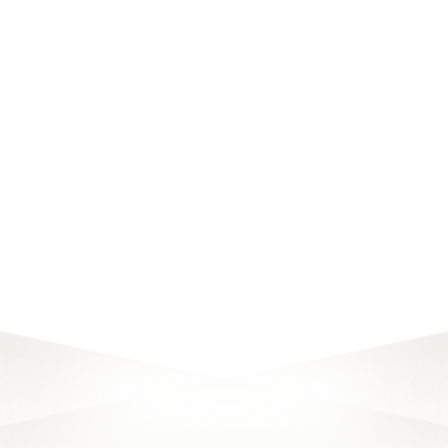
AI KITCHEN
櫻花工藝
櫻花Life
櫻花AI除油煙機_全面智勝篇
2025 
廚房智高