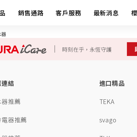
品
銷售通路
客戶服務
最新消息
水器
消息公告
熱水器
整體廚房
時刻在乎，永恆守護
LifeStyle
影音專區
電子型錄
全屋裝修
薦連結
進口精品
主題企劃
水器推薦
TEKA
SAKURA AWARDS
房電器推薦
svago