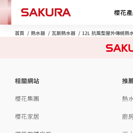
櫻花產
首頁
熱水器
瓦斯熱水器
目前頁面：
12L 抗風型屋外傳統熱
廚房電器
淨水器
相關網站
推
櫻花集團
熱
櫻花家居
廚