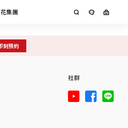
櫻花集團
SAKURA+
即刻預約
進口廚電
社群