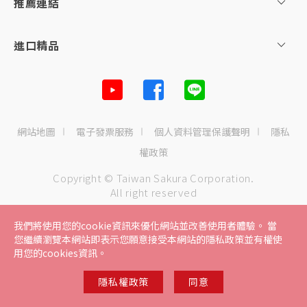
主題企劃
推薦連結
SAKURA AWARDS
進口精品
網站地圖
電子發票服務
個人資料管理保護聲明
隱私
權政策
Copyright © Taiwan Sakura Corporation.
All right reserved
我們將使用您的cookie資訊來優化網站並改善使用者體驗。 當
您繼續瀏覽本網站即表示您願意接受本網站的隱私政策並有權使
用您的cookies資訊。
隱私權政策
同意