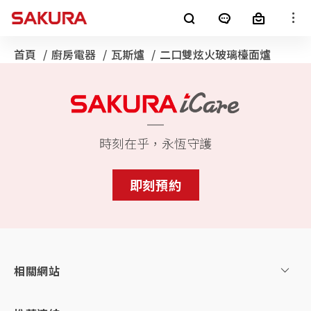
櫻花產品
首頁
廚房電器
瓦斯爐
目前頁面：
二口雙炫火玻璃檯面爐
廚房電器
淨水器
銷售通路
客戶服務
熱水器
電子型錄
時刻在乎，永恆守護
最新消息
即刻預約
整體廚房
全屋裝修
消息公告
櫻花集團
LifeStyle
SAKURA+
進口廚電
相關網站
影音專區