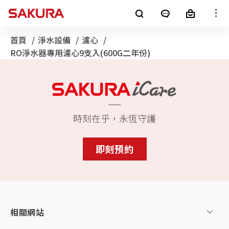
櫻花產品
首頁
淨水設備
濾心
目前頁面：
RO淨水器專用濾心9支入(600G二年份)
廚房電器
淨水器
銷售通路
客戶服務
熱水器
電子型錄
時刻在乎，永恆守護
最新消息
整體廚房
全屋裝修
即刻預約
消息公告
櫻花集團
LifeStyle
SAKURA+
進口廚電
影音專區
相關網站