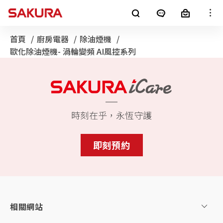
櫻花產品
首頁
廚房電器
除油煙機
目前頁面：
歐化除油煙機- 渦輪變頻 AI風控系列
廚房電器
淨水器
銷售通路
客戶服務
熱水器
電子型錄
時刻在乎，永恆守護
最新消息
整體廚房
全屋裝修
即刻預約
消息公告
櫻花集團
LifeStyle
SAKURA+
進口廚電
影音專區
相關網站