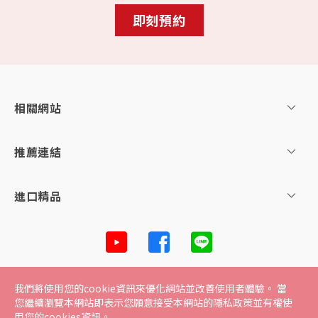
即刻預約
相關網站
推薦連結
進口精品
網站地圖
電子發票服務
個人資料管理保護聲明
隱私
我們將使用您的cookie資訊來優化網站並改善使用者體驗。 當
您繼續瀏覽本網站即表示您願意接受本網站的隱私政策並有權使
權政策
用您的cookies資訊。