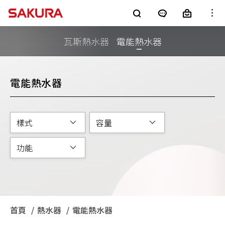
櫻花產品
瓦斯熱水器
電能熱水器
廚房電器
淨水器
銷售通路
電能熱水器
客戶服務
熱水器
電子型錄
最新消息
樣式
容量
整體廚房
全屋裝修
消息公告
功能
櫻花集團
LifeStyle
SAKURA+
進口廚電
影音專區
首頁
熱水器
目前頁面：
電能熱水器