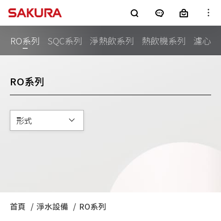
櫻花產品
RO系列
SQC系列
淨熱飲系列
熱飲機系列
濾心
廚房電器
淨水器
銷售通路
RO系列
客戶服務
熱水器
電子型錄
最新消息
形式
整體廚房
全屋裝修
消息公告
櫻花集團
LifeStyle
SAKURA+
進口廚電
影音專區
首頁
淨水設備
目前頁面：
RO系列