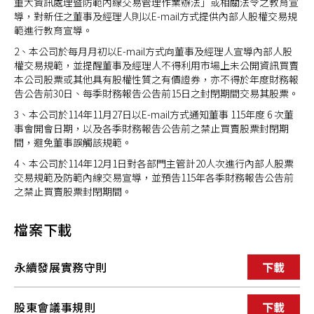
重大資訊處理暨防範內線交易管理作業辦法」或相關法令之教育宣
永續報告書
員工福利
導，對新任之董事及經理人則以E-mail方式提供內部人股權交易規
範進行教育宣導。
公司治理主管
企業社會責任具體推動計畫與實施成效
幸福職場
2、本公司於每月月初以E-mail方式向董事及經理人宣導內部人股
權交易規範，並提醒董事及經理人不得利用市場上未公開資訊買賣
利害關係人聯絡管道
環安衛政策
本公司股票或其他具有股權性質之有價證券，亦不得於年度財務報
告公告前30日、每季財務報告公告前15日之封閉期間交易其股票。
智慧財產管理計畫
3、本公司於114年11月27日以E-mail方式通知董事 115年度 6 次董
RoHS環境保護
事會開會日期，以及各季財務報告公告前之禁止買賣股票封閉期
間，避免董事誤觸該規範。
4、本公司於114年12月1日對各部門主管計20人次進行內部人股票
交易規範及防範內線交易宣導，並預告115年各季財務報告公告前
之禁止買賣股票封閉期間。
檔案下載
永續發展實務守則
下載
股東會議事規則
下載