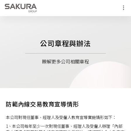
集團介紹
認識櫻花
投資人專區
公司章程與辦法
櫻花願景
財務業務資訊
公司治理
瞭解更多公司相關章程
公司簡介
股東專欄
董事會及委員會
ESG
營業概況
主要股東名單
違反從業道德行為舉報管道
誠信經營執行情形
人才招募
歷史記事
股東服務
公司章程與辦法
防範內線交易教育宣導情形
政策與方針
職涯發展
公司組織與經營團隊
資訊安全風險管理
本公司對現任董事、經理人及受僱人教育宣導實施情形如下：
推動永續發展執行情形
學習成長
1、本公司每年至少一次對現任董事、經理人及受僱人辦理「內部
內部稽核與組織