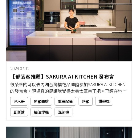
2024.07.12
【部落客推薦】SAKURA AI KITCHEN 發布會
很榮幸的可以去內湖台灣櫻花品牌館參加SAKURA AI KITCHEN
的發表會，現場真的是讓我覺得太美太厲害了吧。已經在地深
耕近50年的台灣櫻花，在好還要更好的使命下，把AI科技結合
淨水器
開箱體驗
電器配備
烤箱
烘碗機
廚房讓消費者可以更加便利！
瓦斯爐
抽油煙機
洗碗機