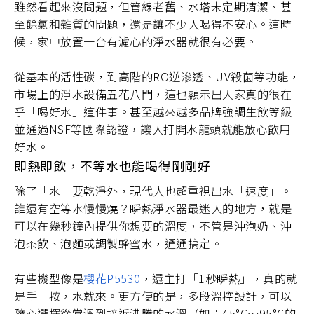
雖然看起來沒問題，但管線老舊、水塔未定期清潔、甚
至餘氯和雜質的問題，還是讓不少人喝得不安心。這時
候，家中放置一台有濾心的淨水器就很有必要。
從基本的活性碳，到高階的RO逆滲透、UV殺菌等功能，
市場上的淨水設備五花八門，這也顯示出大家真的很在
乎「喝好水」這件事。甚至越來越多品牌強調生飲等級
並通過NSF等國際認證，讓人打開水龍頭就能放心飲用
好水。
即熱即飲，不等水也能喝得剛剛好
除了「水」要乾淨外，現代人也超重視出水「速度」。
誰還有空等水慢慢燒？瞬熱淨水器最迷人的地方，就是
可以在幾秒鐘內提供你想要的溫度，不管是沖泡奶、沖
泡茶飲、泡麵或調製蜂蜜水，通通搞定。
有些機型像是
櫻花P5530
，還主打「1秒瞬熱」，真的就
是手一按，水就來。更方便的是，多段溫控設計，可以
隨心選擇從常溫到接近沸騰的水溫（如：45°C～95°C的