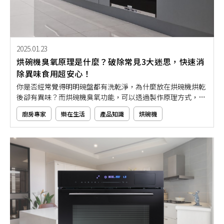
2025.01.23
烘碗機臭氧原理是什麼？破除常見3大迷思，快速消
除異味食用超安心！
你是否經常覺得明明碗盤都有洗乾淨，為什麼放在烘碗機烘乾
後卻有異味？而烘碗機臭氧功能，可以透過製作原理方式，幫
你輕鬆解決這個惱人的問題！然而，主打擁有殺菌除臭功能的
廚房專家
樂在生活
產品知識
烘碗機
臭氧烘碗機，卻常常被拿來與紫外線烘碗機比較，甚至會有奇
怪的迷思流言被流傳。今天，就讓我們來解析烘碗機臭氧原
理，讓你清楚了解臭氧殺菌除異味功能有多好！