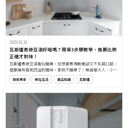
2025.01.23
瓦斯爐煮綠豆湯好喝嗎？簡單3步驟教學，推薦比例
正確才對味！
瓦斯爐煮綠豆湯看似簡單，但想要煮得軟嫩卻又不失其口感，
還要擁有香氣四溢的風味，那就不簡單了！無論是大人、小孩
都喜歡的消暑聖品「綠豆湯」，再搭配上紅豆、薏仁、珍珠等
廚房專家
樂在生活
產品知識
瓦斯爐
不同配料，最後加上挫冰，即可華麗變身成一碗冰涼消暑甜
品。如果你對於綠豆湯煮法還不是很了解的話，那就快跟著本
文的推薦步驟教學製作，讓你在家僅用瓦斯爐即可輕鬆完成好
吃又解暑的美味綠豆湯！