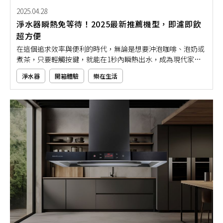
2025.04.28
淨水器瞬熱免等待！2025最新推薦機型，即濾即飲
超方便
在這個追求效率與便利的時代，無論是想要沖泡咖啡、泡奶或
煮茶，只要輕觸按鍵，就能在1秒內瞬熱出水，成為現代家庭
廚房不可或缺的智慧家電。且瞬熱式淨水器因其「即濾即熱」
淨水器
開箱體驗
樂在生活
的特色，不僅免除漫長等待，更可結合多重濾心淨化功能，讓
你喝下的每一口水都純淨又安心。但市面上淨水器機型眾多，
究竟該如何挑選？就讓專家用本文推薦給你吧！