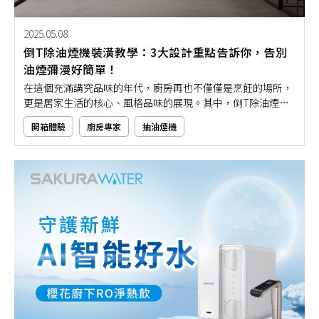
2025.05.08
倒T除油煙機裝潢教學：3大設計重點告訴你，告別
油煙彌漫好簡單！
在這個充滿講究品味的年代，廚房再也不僅僅是烹飪的場所，
更是居家生活的核心、風格品味的展現。其中，倒T除油煙機
裝潢以其簡約俐落的線條和時尚的外型，迅速成為開放式廚房
開箱體驗
廚房專家
抽油煙機
設計中的熱門選項。然而，選擇安裝一台倒T除油煙機，並非
僅僅挑選外觀這麼簡單，還必須考量到整體居家裝潢設計的氛
圍。如果你還不懂得如何挑選的話，不妨從本文了解起吧！