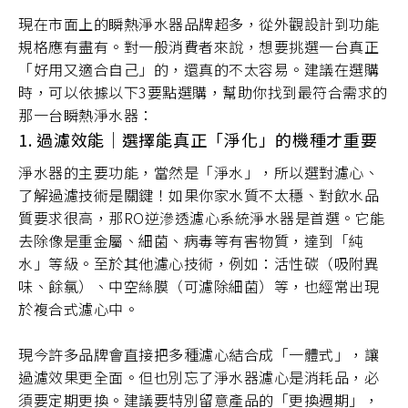
現在市面上的瞬熱淨水器品牌超多，從外觀設計到功能
規格應有盡有。對一般消費者來說，想要挑選一台真正
「好用又適合自己」的，還真的不太容易。建議在選購
時，可以依據以下3要點選購，幫助你找到最符合需求的
那一台瞬熱淨水器：
1. 過濾效能｜選擇能真正「淨化」的機種才重要
淨水器的主要功能，當然是「淨水」，所以選對濾心、
了解過濾技術是關鍵！如果你家水質不太穩、對飲水品
質要求很高，那RO逆滲透濾心系統淨水器是首選。它能
去除像是重金屬、細菌、病毒等有害物質，達到「純
水」等級。至於其他濾心技術，例如：活性碳（吸附異
味、餘氯）、中空絲膜（可濾除細菌）等，也經常出現
於複合式濾心中。
現今許多品牌會直接把多種濾心結合成「一體式」，讓
過濾效果更全面。但也別忘了淨水器濾心是消耗品，必
須要定期更換。建議要特別留意產品的「更換週期」，