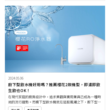
2024.05.06
廚下型飲水機好用嗎？推薦櫻花2款機型，即濾即飲
生飲也OK！
在現代家庭的廚房設計中，追求美觀與實用兼具已成為一種時
尚的流行趨勢。而櫥下型飲水機就在這股風潮之下，廚下型飲
水機憑借其節省空間且便於使用的特性，逐漸成為了許多家庭