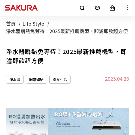
櫻花產品
首頁
Life Style
目前頁面：
淨水器瞬熱免等待！2025最新推薦機型，即濾即飲超方便
廚房電器
淨水器
銷售通路
淨水器瞬熱免等待！2025最新推薦機型，即
客戶服務
熱水器
電子型錄
濾即飲超方便
最新消息
2025.04.28
淨水器
開箱體驗
樂在生活
整體廚房
全屋裝修
消息公告
櫻花集團
LifeStyle
SAKURA+
進口廚電
影音專區