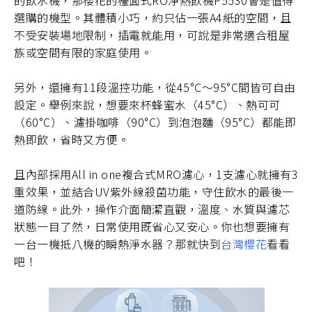
選購的機型。其體積小巧，約只佔一張A4紙的空間，且
不受安裝場地限制，插電就能用，可說是非常適合租屋
族或空間有限的家庭使用。
另外，還擁有11段溫控功能，從45°C～95°C間皆可自由
設定。舉例來說，想要來杯蜂蜜水（45°C）、熱可可
（60°C）、濾掛咖啡（90°C）到泡泡麵（95°C）都能即
熱即飲，省時又方便。
且內部採用All in one複合式MRO濾心，1支濾心就擁有3
重效果，並結合UV紫外線殺菌功能，守住飲水的最後一
道防線。此外，操作介面簡潔直觀，溫度、水質與濾芯
狀態一目了然，日常使用既省心又安心。你也想要擁有
一台一機抵八機的瞬熱淨水器？那就快到
台灣櫻花
看看
吧！