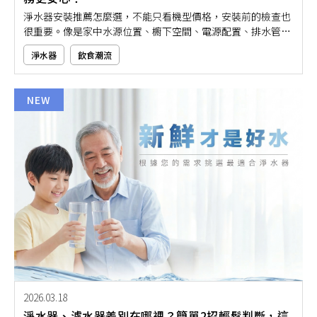
淨水器安裝推薦怎麼選，不能只看機型價格，安裝前的檢查也
很重要。像是家中水源位置、櫥下空間、電源配置、排水管線
是否合適，都會影響後續使用是否順手。若沒有事先確認，可
淨水器
飲食潮流
能會遇到放不下、管線不好接、日後更換濾心不方便等狀況。
本文就用淨水器安裝前必看的4大檢查重點，帶大家了解從環
境評估到安裝流程有哪些細節要注意！
NEW
2026.03.18
淨水器、濾水器差別在哪裡？簡單2招輕鬆判斷，這