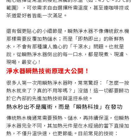
範圍），可依需求自由選擇所需溫度，甚至連咖啡控或
茶道愛好者皆能一次滿足。
還有個更貼心的小細節是，瞬熱淨水器不像傳統飲水機
那樣需要反覆加熱儲水；而是「即熱即出」的新鮮熱
水，不會有那種讓人擔心的「千滾水」問題。也就是
說，從瞬熱淨水器倒出的每一口水，都是現煮、現濾、
現喝，最安心！
淨水器瞬熱技術原理大公開！
很多人第一次用瞬熱淨水器時，常常驚訝：「怎麼一按
熱水就來了？真的不用等嗎？」沒錯！這一切都要歸功
於它內部的先進加熱技術與溫控系統。
熱水秒出不是魔術，而是「瞬熱科技」在發功
傳統熱水機通常需要預熱、儲水，再持續保溫，但瞬熱
淨水器完全不同，其加熱元件是在水經過的當下直接加
熱，不僅升溫快速，也更節能。目前常見的技術：