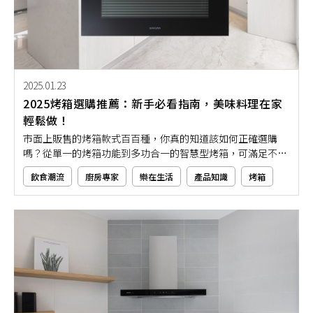
2025.01.23
2025烤箱選購推薦：新手必看指南，美味料理在家
輕鬆做！
市面上販售的烤箱款式百百種，你真的知道該如何正確選購
嗎？從單一的烤箱功能到多功合一的智慧型烤箱，可滿足不同
使用者的需求。但烤箱選購除了從功能上來看以外，就連其尺
飲食潮流
廚房專家
樂在生活
產品知識
烤箱
寸、規格、外觀，也都是必須列入的選購要點。而你真的知道
怎樣的烤箱，有符合你的需求嗎？對新手來說，哪種類型的烤
箱才能夠幫助在家輕鬆做料理？如果你也在猶豫該如何選購烤
箱的話，不妨就一起從本文推薦找出答案吧！