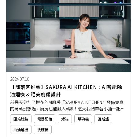
2024.07.10
【部落客推薦】SAKURA AI KITCHEN：AI智能除
油煙機＆絕美廚房設計
前幾天參加了櫻花的AI廚房『SAKURA AI KITCHEN』發佈會真
的萬萬沒想過，廚房也能融入AI誒！這天我們帶著小彌一起參
加活動開場是AI人聲，當下我心裡竟然響起一種老人的聲音
開箱體驗
電器配備
烤箱
烘碗機
瓦斯爐
「哇～我們竟然活到這個科技年代了！」哈哈哈
抽油煙機
洗碗機