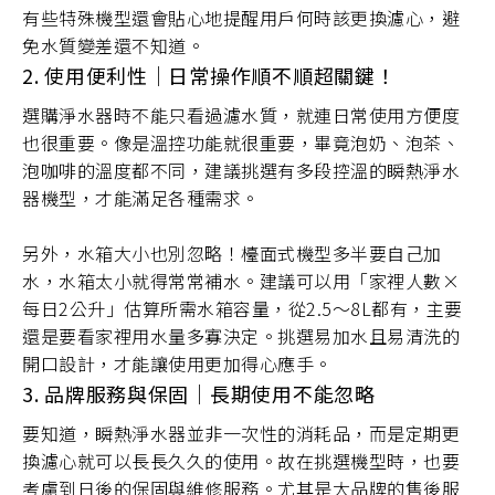
有些特殊機型還會貼心地提醒用戶何時該更換濾心，避
免水質變差還不知道。
2. 使用便利性｜日常操作順不順超關鍵！
選購淨水器時不能只看過濾水質，就連日常使用方便度
也很重要。像是溫控功能就很重要，畢竟泡奶、泡茶、
泡咖啡的溫度都不同，建議挑選有多段控溫的瞬熱淨水
器機型，才能滿足各種需求。
另外，水箱大小也別忽略！檯面式機型多半要自己加
水，水箱太小就得常常補水。建議可以用「家裡人數×
每日2公升」估算所需水箱容量，從2.5～8L都有，主要
還是要看家裡用水量多寡決定。挑選易加水且易清洗的
開口設計，才能讓使用更加得心應手。
3. 品牌服務與保固｜長期使用不能忽略
要知道，瞬熱淨水器並非一次性的消耗品，而是定期更
換濾心就可以長長久久的使用。故在挑選機型時，也要
考慮到日後的保固與維修服務。尤其是大品牌的售後服