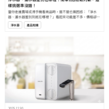
樣挑選準沒錯！
當你走進賣場或滑手機看商品時，是不是也曾困惑：「淨水
器、濾水器差別到底在哪裡？」看起來功能差不多，價格卻差
很大，到底要怎麼挑才不會買錯？其實只要掌握幾個簡單判斷
淨水器
產品知識
原則，就能輕鬆分辨這兩者的功能與適用情境。本文將帶大家
用簡單3招，一次搞懂淨水器與濾水器的實際差別，幫助你根
據需求選對產品，不再被複雜的專有名詞弄得一頭霧水！
2025.12.30