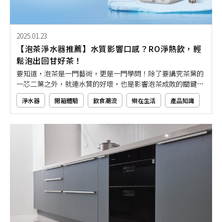
2025.01.23
【泡茶淨水器推薦】水質影響口感？RO淨熱飲，輕
鬆泡出回甘好茶！
要知道，泡茶是一門藝術，更是一門學問！除了要講究茶葉的
一芯二葉之外，就連水質的好壞，也是影響泡茶成敗的關鍵之
一。隨著現代淨水器設備的普及，對於熱愛泡茶的茶藝師來
淨水器
開箱體驗
飲食潮流
樂在生活
產品知識
說，好的水質可以泡出文雅的清香口感，茶湯中明亮的色澤更
為視覺增添一股完美的視覺饗宴。如果你也想要泡出如此精緻
好茶，那就先一起來了解淨水器設備是如何幫助泡出一壺入口
甘甜不苦澀的好茶吧！