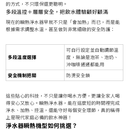
的方式，不只環保還更聰明。
多段溫控＋層層安全，把飲水體驗顧好顧滿
現在的瞬熱淨水器早就不只是「會加熱」而已，而是能
根據需求調整水溫，甚至做到非常細緻的安全防護：
可自行設定並自動調節溫
多段溫度選擇
度，無論是泡茶、泡奶、
沖咖啡通通都能用
安全機制把關
防燙安全鎖
這些貼心的科技，不只是讓你喝水方便，更讓全家人喝
得安心又放心。瞬熱淨水器，能在這麼短的時間裡完成
淨水、加熱、控溫，還能守好每個安全環節，真的稱得
上是現代家庭必備的飲水神器！
淨水器瞬熱機型如何挑選？