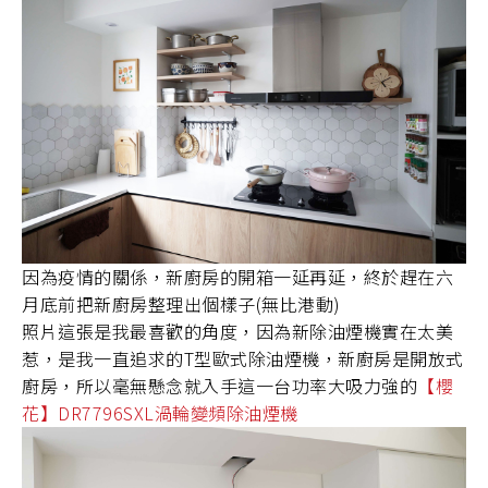
主題企劃
SAKURA AWARDS
因為疫情的關係，新廚房的開箱一延再延，終於趕在六
月底前把新廚房整理出個樣子(無比港動)
照片這張是我最喜歡的角度，因為新除油煙機實在太美
惹，是我一直追求的T型歐式除油煙機，新廚房是開放式
廚房，所以毫無懸念就入手這一台功率大吸力強的
【櫻
花】DR7796SXL渦輪變頻除油煙機