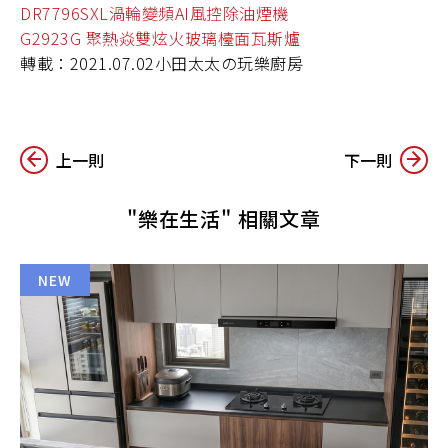
DR7796SXL渦輪變頻AI風控除油煙機
G2923G 聚熱焱雙炫火玻璃檯面瓦斯爐
轉載：2021.07.02小田太太の玩樂廚房
上一則
下一則
"樂在生活" 相關文章
NEW