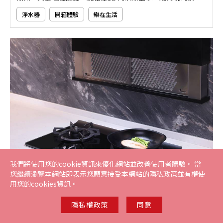
廚房不可或缺的智慧家電。且瞬熱式淨水器因其「即濾即熱」
淨水器
開箱體驗
樂在生活
的特色，不僅免除漫長等待，更可結合多重濾心淨化功能，讓
你喝下的每一口水都純淨又安心。但市面上淨水器機型眾多，
究竟該如何挑選？就讓專家用本文推薦給你吧！
我們將使用您的cookie資訊來優化網站並改善使用者體驗。 當
您繼續瀏覽本網站即表示您願意接受本網站的隱私政策並有權使
用您的cookies資訊。
2025.04.30
瓦斯爐煎魚技巧有哪些？5大不破皮＋金黃酥脆秘
隱私權政策
同意
訣，火候掌握是關鍵！
香噴噴的煎魚，外皮金黃酥脆、魚肉鮮嫩多汁，是許多家庭餐