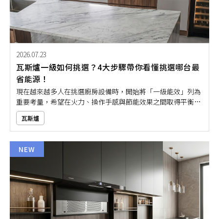
2026.07.23
瓦斯爐一級如何挑選？4大步驟帶你看懂挑選哪台最
省能源！
現在越來越多人在挑選廚房設備時，開始將「一級能效」列為
重要考量，希望在火力、操作手感與節能效果之間取得平衡。
然而市面上符合一級能效的瓦斯爐款式繁多，光憑標章真的就
瓦斯爐
夠了嗎？事實上，火力大小、安全設計、爐面材質，乃至日常
清潔的便利性，都會直接影響使用體驗。本文將帶大家掌握挑
選一級能效瓦斯爐的正確方法，幫助你找到最適合自己廚房的
NEW
理想選擇！