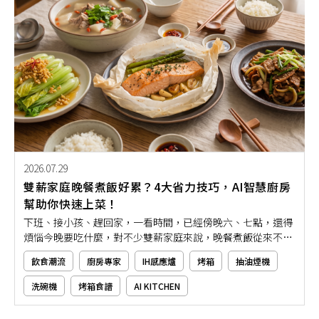
2026.07.29
雙薪家庭晚餐煮飯好累？4大省力技巧，AI智慧廚房
幫助你快速上菜！
下班、接小孩、趕回家，一看時間，已經傍晚六、七點，還得
煩惱今晚要吃什麼，對不少雙薪家庭來說，晚餐煮飯從來不是
一件輕鬆的事。想兼顧營養、速度與家人的用餐時間，卻常因
飲食潮流
廚房專家
IH感應爐
烤箱
抽油煙機
備料與烹調耗時太久，弄得一家人手忙腳亂。
洗碗機
烤箱食譜
AI KITCHEN