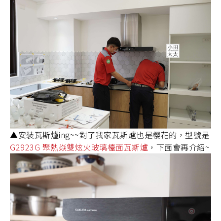
▲安裝瓦斯爐ing~~對了我家瓦斯爐也是櫻花的，型號是
G2923G 聚熱焱雙炫火玻璃檯面瓦斯爐
，下面會再介紹~