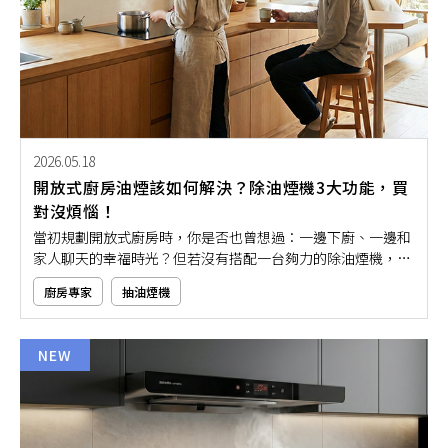
2026.05.18
開放式廚房油煙該如何解決？除油煙機3大功能，買
對沒煩惱！
當初規劃開放式廚房時，你是否也曾想過：一邊下廚、一邊和
家人聊天的幸福時光？但若沒有搭配一台夠力的除油煙機，等
到實際開火後，就會發現整個家都被油煙味包圍，那種「整個
廚房專家
抽油煙機
家像油煙館」的無力感真的超崩潰。接下來，就讓本文從日常
生活出發，教你怎麼買對除油煙機，讓廚房好看又好用，烹飪
也能變成是一種享受！
NEW