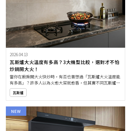
2026.04.13
瓦斯爐大火溫度有多高？3大機型比較，選對才不怕
炒鍋開大火！
當你在廚房開大火快炒時，有否也曾想過「瓦斯爐大火溫度能
有多高」？許多人以為火愈大菜就愈香，但其實不同瓦斯爐機
型的火力和溫度差異很大。尤其是愛炒菜的人，更應該搞清楚
瓦斯爐
瓦斯爐大火溫度能多高，才不會因為火開太大而燒壞鍋子。如
果你也想要火力全開，安心盡情的大火熱炒，那就挑選本文推
薦的瓦斯爐機型使用，讓你在家輕鬆掌握大廚般的精準火力！
NEW