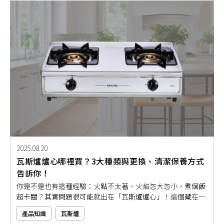
2025.08.20
瓦斯爐爐心哪裡買？3大種類與更換、清潔保養方式
告訴你！
你是不是也有這種經驗：火點不太著、火焰忽大忽小，煮個飯
超卡關？其實問題很可能就出在「瓦斯爐爐心」！這個藏在瓦
斯爐下的小零件，是火力穩不穩健的重要關鍵元素，一旦使用
產品知識
瓦斯爐
久了卡油、積碳、老化都會影響瓦斯爐的使用。許多人會想