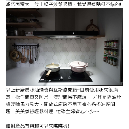
爐架面積大，放上鍋子炒菜很穩，我覺得這點挺不錯的!
以上新廚房除油煙機與瓦斯爐開箱~目前使用起來很滿
意，操作簡單又防呆，清理簡易不麻煩， 尤其是除油煙
機渦輪馬力夠大，開放式廚房不用再擔心過多油煙問
題，美美煮飯輕鬆料理! 忙碌主婦省心不少~~
如對產品有興趣可以來瞧瞧唷!