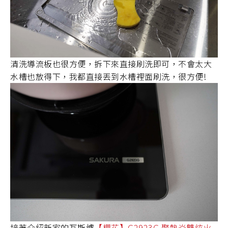
清洗導流板也很方便，拆下來直接刷洗即可，不會太大
水槽也放得下，我都直接丟到水槽裡面刷洗，很方便!
接著介紹新家的瓦斯爐
【櫻花】G2923G 聚熱焱雙炫火