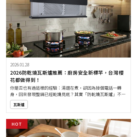
2026.01.28
2026防乾燒瓦斯爐推薦：廚房安全新標竿，台灣櫻
花都做得到！
你是否也有過這樣的經驗：湯還在煮，卻因為接個電話一轉
身，回來發現整鍋已經乾燒見底？其實「防乾燒瓦斯爐」不只
是安全設計，更是一種貼心守護。因此，越來越多人在選購瓦
瓦斯爐
斯爐時，特別會優先考慮具備防乾燒功能的款式。想挑選到一
台理想的防乾燒瓦斯爐並不難，只要掌握本文推薦的幾個實用
重點，就能大大降低風險，讓你烹飪更安心、生活更省心！
HOT