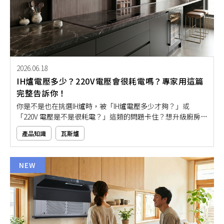
2026.06.18
IH爐電壓多少？220V電壓會很耗電嗎？專家用這篇
完整告訴你！
你是不是也在挑選IH爐時，被「IH爐電壓多少才夠？」或
「220V 電壓是不是很耗電？」這類的問題卡住？想升級廚房設
備，卻又怕家裡電路不夠、用到一半跳電，或不小心選到太耗
產品知識
瓦斯爐
電的款式。其實，IH爐電壓該怎麼選，重點在於你的使用烹飪
需求與家中電路配置。就讓本文用簡單又好懂的方式帶大家一
起搞懂IH爐電壓規格，讓你安心選購不盲猜！
NEW