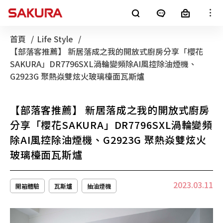
櫻花產品
首頁
Life Style
目前頁面：
【部落客推薦】 新居落成之我的開放式廚房分享「櫻花
廚房電器
淨水器
銷售通路
SAKURA」DR7796SXL渦輪變頻除AI風控除油煙機、
G2923G 聚熱焱雙炫火玻璃檯面瓦斯爐
客戶服務
熱水器
電子型錄
【部落客推薦】 新居落成之我的開放式廚房
最新消息
分享「櫻花SAKURA」DR7796SXL渦輪變頻
整體廚房
全屋裝修
除AI風控除油煙機、G2923G 聚熱焱雙炫火
消息公告
櫻花集團
玻璃檯面瓦斯爐
LifeStyle
SAKURA+
進口廚電
2023.03.11
開箱體驗
瓦斯爐
抽油煙機
影音專區