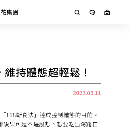
櫻花集團
SAKURA+
，維持體態超輕鬆！
進口廚電
2023.03.11
「168斷食法」達成控制體態的目的。
那後果可是不堪設想。想要吃出窈窕自