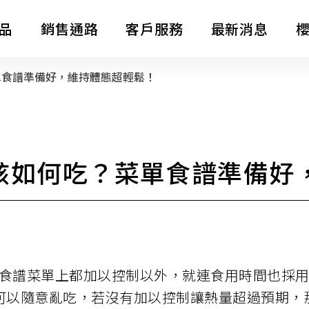
品
銷售通路
客戶服務
最新消息
單食譜準備好，維持體態超輕鬆！
消息公告
熱水器
整體廚房
LifeStyle
影音專區
？該如何吃？菜單食譜準備好
電子型錄
全屋裝修
主題企劃
SAKURA AWARDS
食譜菜單上都加以控制以外，就連食用時間也採用
可以隨意亂吃，若沒有加以控制讓熱量超過預期，