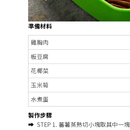
準備材料
雞胸肉
板豆腐
花椰菜
玉米筍
水煮蛋
製作步驟
➡️ STEP 1. 蕃薯蒸熟切小塊取其中