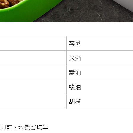
蕃薯
米酒
醬油
蠔油
胡椒
一塊即可，水煮蛋切半