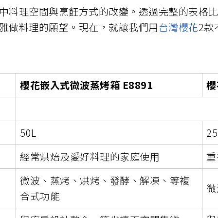
中料理空間與烹飪方式的改變。透過完整的表格
雅做料理的願望。現在，就讓我們用
台灣櫻花
2款
櫻花嵌入式微波蒸烤箱 E8891
櫻
需嵌入廚櫃，
50L
25
經常烘焙及愛好料理的家庭使用
重
微波、蒸烤、烘烤、發酵、解凍、等複
微
合式功能