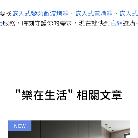
要找
嵌入式變頻微波烤箱
、
嵌入式電烤箱
、
嵌入
e
服務，時刻守護你的需求，現在就快到
官網
選購
"樂在生活" 相關文章
NEW