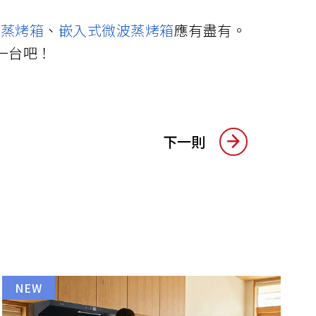
式蒸烤箱
、
嵌入式微波蒸烤箱
應有盡有。
一台吧！
下一則
NEW