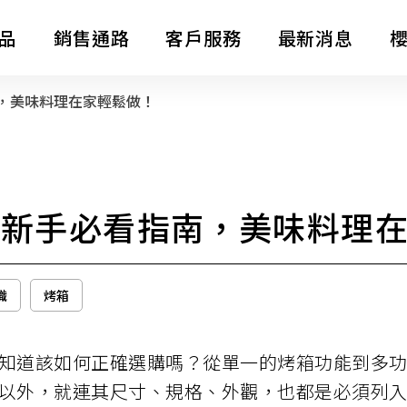
品
銷售通路
客戶服務
最新消息
南，美味料理在家輕鬆做！
消息公告
熱水器
整體廚房
LifeStyle
影音專區
薦：新手必看指南，美味料理
電子型錄
全屋裝修
主題企劃
識
烤箱
SAKURA AWARDS
知道該如何正確選購嗎？從單一的烤箱功能到多
以外，就連其尺寸、規格、外觀，也都是必須列