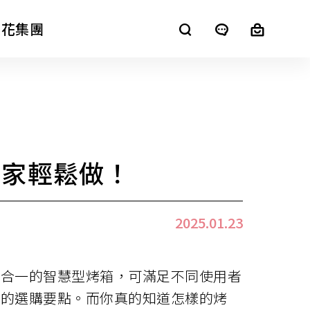
櫻花集團
SAKURA+
在家輕鬆做！
進口廚電
2025.01.23
功合一的智慧型烤箱，可滿足不同使用者
入的選購要點。而你真的知道怎樣的烤