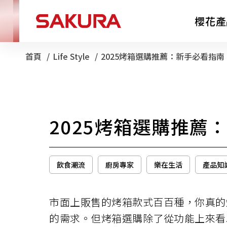
櫻花產
首頁
Life Style
目前頁面：
2025烤箱選購推薦：新手必看指
廚房電器
2025烤箱選購推
淨水器
飲食潮流
廚房專家
樂在生活
產品知
市面上販售的烤箱款式百百種，你真的
的需求。但烤箱選購除了從功能上來看