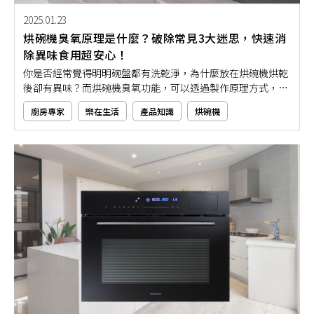
2025.01.23
烘碗機臭氧原理是什麼？破除常見3大迷思，快速消
除異味食用超安心！
你是否經常覺得明明碗盤都有洗乾淨，為什麼放在烘碗機烘乾
後卻有異味？而烘碗機臭氧功能，可以透過製作原理方式，幫
你輕鬆解決這個惱人的問題！然而，主打擁有殺菌除臭功能的
廚房專家
樂在生活
產品知識
烘碗機
臭氧烘碗機，卻常常被拿來與紫外線烘碗機比較，甚至會有奇
怪的迷思流言被流傳。今天，就讓我們來解析烘碗機臭氧原
理，讓你清楚了解臭氧殺菌除異味功能有多好！