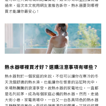
主題企劃
過來，這次本文就用網友激推告訴你，熱水器要到哪裡
買才能讓你最安心！
SAKURA AWARDS
熱水器哪裡買才好？選購注意事項有哪些？
熱水器對於一個家庭的來說，不但可以讓你在寒冷的冬
天洗個舒適的熱水澡，也能讓你在愜意的浴缸時光中，
來場熱騰騰的浪漫享受。故熱水器的家電地位，一直都
是名列前茅，成為每個家庭必備的熱水器。然而，走過
大街小巷，家電商場中，一台又一台各具特色的熱水器
正靜靜等待著你。而這些琳瑯滿目的選擇，又該從何選