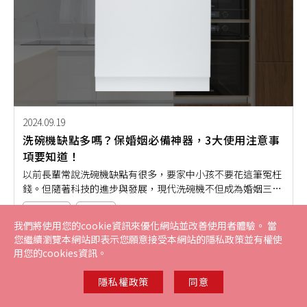
2024.09.19
洗碗機缺點多嗎？保婚姻必備神器，3大使用注意事
項要知道！
以前長輩常說洗碗機缺點有很多，要家中小孩不要花這筆冤枉
錢。但隨著科技的進步與發展，現代洗碗機不但成為婚姻三寶
中的一員外，其功能技術也是不斷的研發改進。相信家中還沒
產品知識
洗碗機
有洗碗機的你，一定心中還有猶豫：洗碗機真的洗得乾淨嗎？
我們將使用您的cookie資訊來優化網站並改善使用者體驗。 當
家中有老有小，假如洗不乾淨不就都在吃洗碗精？如果你還有
您繼續瀏覽本網站即表示您願意接受本網站的隱私政策並有權使
上述疑問的話，不妨就透過本篇來詳細了解洗碗機的優缺點
用您的cookies資訊。
吧！
隱私權政策
同意