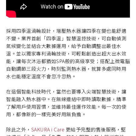
採用四季溫渦輪設計，增壓熱水器讓四季在變也能舒適
不變。業界首創「四季溫」智慧溫控技術，可自動偵測
氣候變化並結合大數據運用，給予自動調整出最佳水
溫。並以獨家專利渦輪技術，可輕鬆創造出超大出水效
能，讓每次沐浴都猶如SPA般的高級享受；搭配上微電腦
自動調節三段火力，時刻監測熱水器，就算多處同時用
水也能穩定溫度不會忽冷忽熱。
在這個智能科技時代，當然也要導入尖端智慧技術，讓
智能融入熱水器中。在無線連結中即時讀取數據，精準
了解用戶使用習慣，並維持最佳運作效能。每一次的使
用，都像新的一樣完美好用無負擔。
除此之外，
SAKURA i Care
更給予完整的售後服務，堅