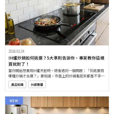
2026.02.24
IH爐炒鍋如何挑選？5大準則告訴你，專家教你這樣
買就對了！
當你開始想要用IH爐烹飪時，總會遇到一個問題：「到底要用
哪種炒鍋才合適？」要知道，市面上的炒鍋看起來都差不多，
但其實不是每一種都適合IH爐，選錯炒鍋可能會煮不熱、還容
產品知識
IH感應爐
易糊鍋，真的很困擾！如果你也想要讓炒菜更順手、不出錯？
那就千萬不要錯過本文的IH爐炒鍋推薦，讓你也能在家輕鬆料
理不怕出問題！
NEW