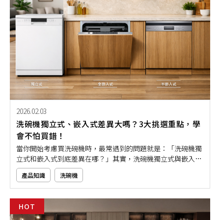
2026.02.03
洗碗機獨立式、嵌入式差異大嗎？3大挑選重點，學
會不怕買錯！
當你開始考慮買洗碗機時，最常遇到的問題就是：「洗碗機獨
立式和嵌入式到底差異在哪？」其實，洗碗機獨立式與嵌入式
的差異，主要就在安裝方式、空間配置與美觀性，挑對了就能
產品知識
洗碗機
讓清潔更省事、廚房更有質感。這次，本文將用淺顯易懂的方
式，帶你快速了解獨立式與嵌入式洗碗機的重點差異。無論你
是新家裝潢，還是想升級現有設備，都看完這篇再決定吧！
HOT