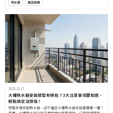
熱水器
產品知識
多多，除了可以省空間之外，就連節能減碳與安全的防護設計
都很到位。如果你也是居家生活空間有限的家庭，那就特別推
薦安裝屋外型熱水器，幫助你輕鬆打造舒適又安全的小宅生
活！
2025.12.17
大樓熱水器安裝類型有哪些？3大注意事項要知道，
輕鬆搞定沒煩惱！
想幫家裡安裝熱水器，卻不確定大樓熱水器安裝要選哪一種？
其實，大樓熱水器安裝不像想像中那麼複雜，只要搞懂類型與