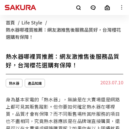
櫻花產品
首頁
Life Style
目前頁面：
熱水器哪裡買推薦：網友激推售後服務品質好，台灣櫻花
廚房電器
淨水器
銷售通路
選購有保障！
客戶服務
熱水器
電子型錄
熱水器哪裡買推薦：網友激推售後服務品質
好，台灣櫻花選購有保障！
最新消息
整體廚房
全屋裝修
2023.07.10
熱水器
產品知識
消息公告
櫻花集團
身為基本家電的「熱水器」，無論是在大賣場還是網路
LifeStyle
SAKURA+
進口廚電
上都可見其販售蹤影。但你要如何確定熱水器在哪裡
買，品質才會有保障？而不同販售場所其所服務的項目
影音專區
也不盡相同，究竟熱水器應該是在品牌端直接購買，還
是可以在大賣場或網路購買呢？如果你有以上困擾就看