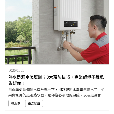
也更符合現代家庭的廚房需求！
2026.01.20
熱水器漏水怎麼辦？3大預防技巧，專業師傅不藏私
告訴你！
當你準備洗個熱水澡放鬆一下，卻發現熱水器竟然漏水了！如
果你家用的是電熱水器，還得擔心漏電的風險，以及是否會對
家人安全造成威脅。其實，熱水器漏水多半不是突如其來，而
熱水器
產品知識
是日積月累下的耗損或壓力異常所導致。與其等到水滴成災，
不如提早防範。接下來，就讓本文用專業角度帶大家掌握熱水