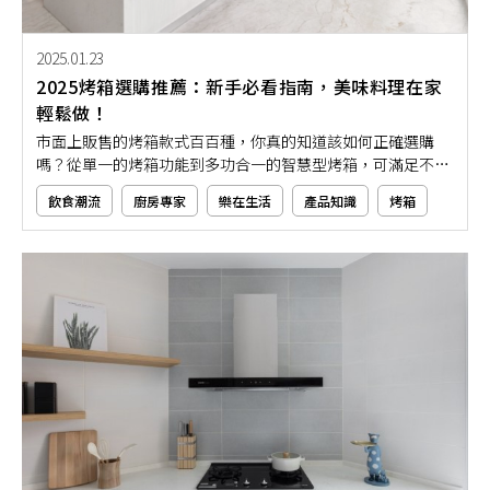
2025.01.23
2025烤箱選購推薦：新手必看指南，美味料理在家
輕鬆做！
市面上販售的烤箱款式百百種，你真的知道該如何正確選購
嗎？從單一的烤箱功能到多功合一的智慧型烤箱，可滿足不同
使用者的需求。但烤箱選購除了從功能上來看以外，就連其尺
飲食潮流
廚房專家
樂在生活
產品知識
烤箱
寸、規格、外觀，也都是必須列入的選購要點。而你真的知道
怎樣的烤箱，有符合你的需求嗎？對新手來說，哪種類型的烤
箱才能夠幫助在家輕鬆做料理？如果你也在猶豫該如何選購烤
箱的話，不妨就一起從本文推薦找出答案吧！