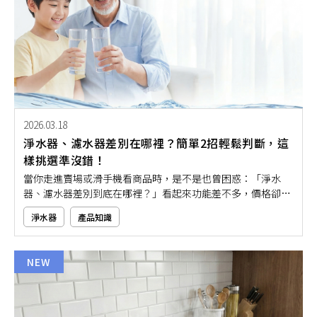
2026.03.18
淨水器、濾水器差別在哪裡？簡單2招輕鬆判斷，這
樣挑選準沒錯！
當你走進賣場或滑手機看商品時，是不是也曾困惑：「淨水
器、濾水器差別到底在哪裡？」看起來功能差不多，價格卻差
很大，到底要怎麼挑才不會買錯？其實只要掌握幾個簡單判斷
淨水器
產品知識
原則，就能輕鬆分辨這兩者的功能與適用情境。本文將帶大家
用簡單3招，一次搞懂淨水器與濾水器的實際差別，幫助你根
據需求選對產品，不再被複雜的專有名詞弄得一頭霧水！
NEW