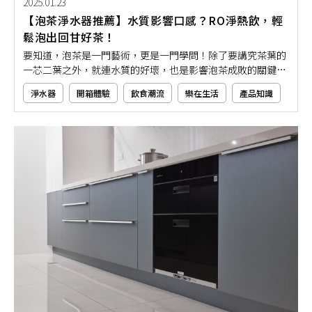
2025.01.23
【泡茶淨水器推薦】水質影響口感？RO淨熱飲，輕
鬆泡出回甘好茶！
要知道，泡茶是一門藝術，更是一門學問！除了要講究茶葉的
一芯二葉之外，就連水質的好壞，也是影響泡茶成敗的關鍵之
一。隨著現代淨水器設備的普及，對於熱愛泡茶的茶藝師來
淨水器
開箱體驗
飲食潮流
樂在生活
產品知識
說，好的水質可以泡出文雅的清香口感，茶湯中明亮的色澤更
為視覺增添一股完美的視覺饗宴。如果你也想要泡出如此精緻
好茶，那就先一起來了解淨水器設備是如何幫助泡出一壺入口
甘甜不苦澀的好茶吧！