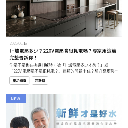
2026.06.18
IH爐電壓多少？220V電壓會很耗電嗎？專家用這篇
完整告訴你！
你是不是也在挑選IH爐時，被「IH爐電壓多少才夠？」或
「220V 電壓是不是很耗電？」這類的問題卡住？想升級廚房設
備，卻又怕家裡電路不夠、用到一半跳電，或不小心選到太耗
產品知識
瓦斯爐
電的款式。其實，IH爐電壓該怎麼選，重點在於你的使用烹飪
需求與家中電路配置。就讓本文用簡單又好懂的方式帶大家一
起搞懂IH爐電壓規格，讓你安心選購不盲猜！
NEW