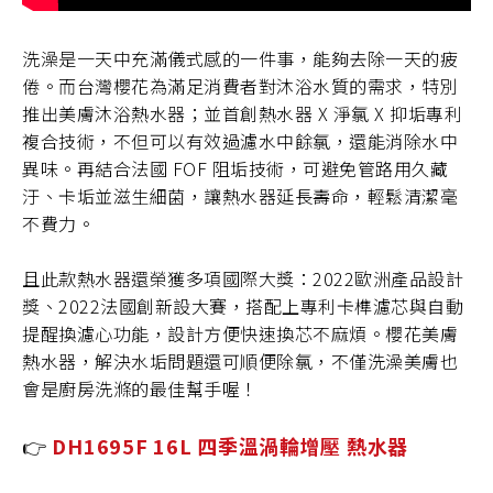
洗澡是一天中充滿儀式感的一件事，能夠去除一天的疲
倦。而台灣櫻花為滿足消費者對沐浴水質的需求，特別
推出美膚沐浴熱水器；並首創熱水器 X 淨氯 X 抑垢專利
複合技術，不但可以有效過濾水中餘氯，還能消除水中
異味。再結合法國 FOF 阻垢技術，可避免管路用久藏
汙、卡垢並滋生細菌，讓熱水器延長壽命，輕鬆清潔毫
不費力。
且此款熱水器還榮獲多項國際大獎：2022歐洲產品設計
獎、2022法國創新設大賽，搭配上專利卡榫濾芯與自動
提醒換濾心功能，設計方便快速換芯不麻煩。櫻花美膚
熱水器，解決水垢問題還可順便除氯，不僅洗澡美膚也
會是廚房洗滌的最佳幫手喔！
👉
DH1695F 16L 四季溫渦輪增壓 熱水器