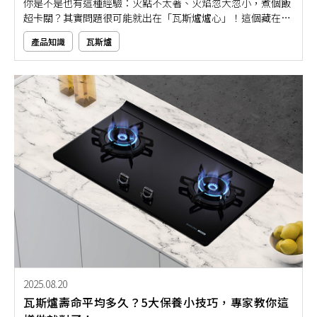
你是不是也有這種經驗：火點不太著、火焰忽大忽小，煮個飯
超卡關？其實問題很可能就出在「瓦斯爐爐心」！這個藏在瓦
斯爐下的小零件，是火力穩不穩健的重要關鍵元素，一旦使用
產品知識
瓦斯爐
久了卡油、積碳、老化都會影響瓦斯爐的使用。許多人會想
問：瓦斯爐爐心可以自行更換嗎？平常該如何維護清潔？如果
你也想要讓料理不卡關，那就要搞懂瓦斯爐爐心的保養秘訣！
2025.08.20
瓦斯爐壽命平均多久？5大保養小技巧，專家教你這