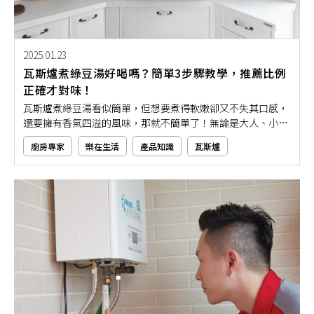
2025.01.23
瓦斯爐煮綠豆湯好喝嗎？簡單3步驟教學，推薦比例
正確才對味！
瓦斯爐煮綠豆湯看似簡單，但想要煮得軟嫩卻又不失其口感，
還要擁有香氣四溢的風味，那就不簡單了！無論是大人、小孩
都喜歡的消暑聖品「綠豆湯」，再搭配上紅豆、薏仁、珍珠等
廚房專家
樂在生活
產品知識
瓦斯爐
不同配料，最後加上挫冰，即可華麗變身成一碗冰涼消暑甜
品。如果你對於綠豆湯煮法還不是很了解的話，那就快跟著本
文的推薦步驟教學製作，讓你在家僅用瓦斯爐即可輕鬆完成好
吃又解暑的美味綠豆湯！