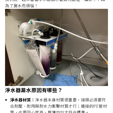
主題企劃
為了漏水而煩惱！
SAKURA AWARDS
淨水器漏水原因有哪些？
淨水器材質：
淨水器本身材質很重要，接頭必須要符
合耐壓、耐用與耐水力衝擊材質才行；連接的PE管材
質，也要同心度高，厚薄均勻才符合標準。