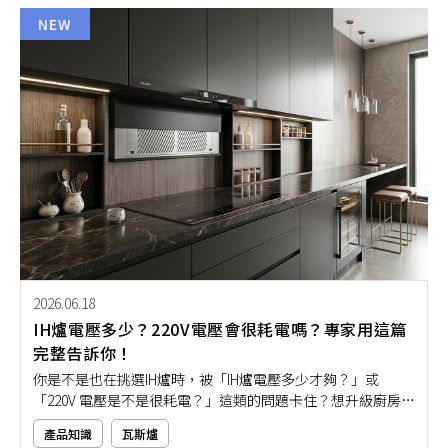
境評估到安裝流程有哪些細節要注意！
NEW
2026.06.18
IH爐電壓多少？220V電壓會很耗電嗎？專家用這篇
完整告訴你！
你是不是也在挑選IH爐時，被「IH爐電壓多少才夠？」或
「220V 電壓是不是很耗電？」這類的問題卡住？想升級廚房設
備，卻又怕家裡電路不夠、用到一半跳電，或不小心選到太耗
產品知識
瓦斯爐
電的款式。其實，IH爐電壓該怎麼選，重點在於你的使用烹飪