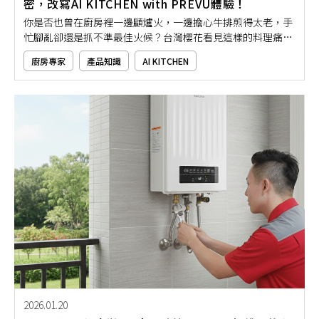
密，改寫AI KITCHEN with PREVU體驗！
你是否也曾在廚房裡一邊顧爐火，一邊擔心牛排煎得太老，手
忙腳亂卻還是抓不準最佳火候？台灣櫻花看見這樣的料理痛
點，發展出全新的PREVU智慧系統，將AI科技導入廚房電器與
廚房專家
產品知識
AI KITCHEN
料理流程，打造AI KITCHEN with PREVU的智慧廚房新體驗。本
文將帶你深入了解PREVU是什麼意思、有哪些核心技術，以及
如何透過PREVU智慧系統，讓日常料理變得更直覺、更安心，
也更符合現代家庭的廚房需求！
2026.01.20