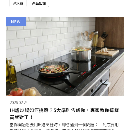
淨水器
產品知識
原則，就能輕鬆分辨這兩者的功能與適用情境。本文將帶大家
用簡單3招，一次搞懂淨水器與濾水器的實際差別，幫助你根
據需求選對產品，不再被複雜的專有名詞弄得一頭霧水！
NEW
2026.02.24
IH爐炒鍋如何挑選？5大準則告訴你，專家教你這樣
買就對了！
當你開始想要用IH爐烹飪時，總會遇到一個問題：「到底要用