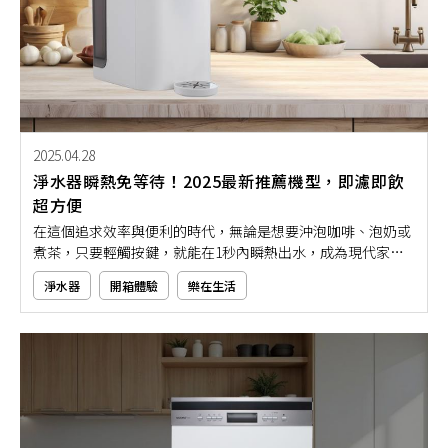
2025.04.28
淨水器瞬熱免等待！2025最新推薦機型，即濾即飲
超方便
在這個追求效率與便利的時代，無論是想要沖泡咖啡、泡奶或
煮茶，只要輕觸按鍵，就能在1秒內瞬熱出水，成為現代家庭
廚房不可或缺的智慧家電。且瞬熱式淨水器因其「即濾即熱」
淨水器
開箱體驗
樂在生活
的特色，不僅免除漫長等待，更可結合多重濾心淨化功能，讓
你喝下的每一口水都純淨又安心。但市面上淨水器機型眾多，
究竟該如何挑選？就讓專家用本文推薦給你吧！