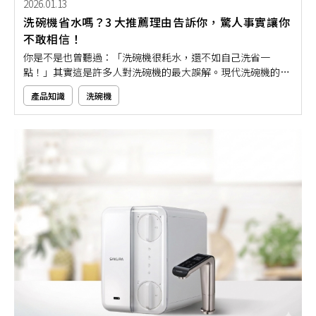
2026.01.13
洗碗機省水嗎？3 大推薦理由告訴你，驚人事實讓你
不敢相信！
你是不是也曾聽過：「洗碗機很耗水，還不如自己洗省一
點！」其實這是許多人對洗碗機的最大誤解。現代洗碗機的省
水技術，早已翻轉這個觀念，不僅用水量比手洗少得多，清潔
產品知識
洗碗機
力還更穩定。究竟洗碗機到底省不省水？又有哪些使用優點？
就讓我們用3大推薦理由帶你清楚了解，原來洗碗機才是最適
合現代人的智能家電！