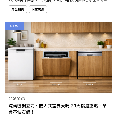
哪種炒鍋才合適？」要知道，市面上的炒鍋看起來都差不多，
但其實不是每一種都適合IH爐，選錯炒鍋可能會煮不熱、還容
產品知識
IH感應爐
易糊鍋，真的很困擾！如果你也想要讓炒菜更順手、不出錯？
那就千萬不要錯過本文的IH爐炒鍋推薦，讓你也能在家輕鬆料
理不怕出問題！
NEW
2026.02.03
洗碗機獨立式、嵌入式差異大嗎？3大挑選重點，學
會不怕買錯！