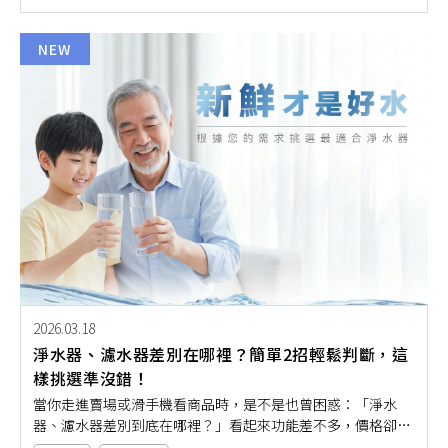
需求與家中電路配置。就讓本文用簡單又好懂的方式帶大家一
起搞懂IH爐電壓規格，讓你安心選購不盲猜！
NEW
2026.03.18
淨水器、濾水器差別在哪裡？簡單2招輕鬆判斷，這
樣挑選準沒錯！
當你走進賣場或滑手機看商品時，是不是也曾困惑：「淨水
器、濾水器差別到底在哪裡？」看起來功能差不多，價格卻差
很大，到底要怎麼挑才不會買錯？其實只要掌握幾個簡單判斷