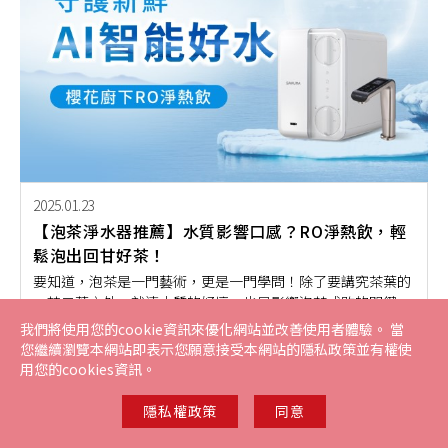
2025.01.23
【泡茶淨水器推薦】水質影響口感？RO淨熱飲，輕
鬆泡出回甘好茶！
要知道，泡茶是一門藝術，更是一門學問！除了要講究茶葉的
一芯二葉之外，就連水質的好壞，也是影響泡茶成敗的關鍵之
一。隨著現代淨水器設備的普及，對於熱愛泡茶的茶藝師來
我們將使用您的cookie資訊來優化網站並改善使用者體驗。 當
淨水器
開箱體驗
飲食潮流
樂在生活
產品知識
說，好的水質可以泡出文雅的清香口感，茶湯中明亮的色澤更
您繼續瀏覽本網站即表示您願意接受本網站的隱私政策並有權使
為視覺增添一股完美的視覺饗宴。如果你也想要泡出如此精緻
用您的cookies資訊。
好茶，那就先一起來了解淨水器設備是如何幫助泡出一壺入口
甘甜不苦澀的好茶吧！
隱私權政策
同意