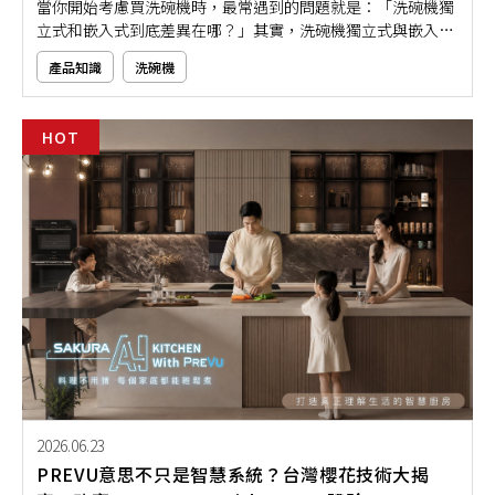
當你開始考慮買洗碗機時，最常遇到的問題就是：「洗碗機獨
立式和嵌入式到底差異在哪？」其實，洗碗機獨立式與嵌入式
的差異，主要就在安裝方式、空間配置與美觀性，挑對了就能
產品知識
洗碗機
讓清潔更省事、廚房更有質感。這次，本文將用淺顯易懂的方
式，帶你快速了解獨立式與嵌入式洗碗機的重點差異。無論你
是新家裝潢，還是想升級現有設備，都看完這篇再決定吧！
HOT
2026.06.23
PREVU意思不只是智慧系統？台灣櫻花技術大揭