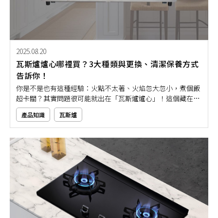
2025.08.20
瓦斯爐爐心哪裡買？3大種類與更換、清潔保養方式
告訴你！
你是不是也有這種經驗：火點不太著、火焰忽大忽小，煮個飯
超卡關？其實問題很可能就出在「瓦斯爐爐心」！這個藏在瓦
斯爐下的小零件，是火力穩不穩健的重要關鍵元素，一旦使用
產品知識
瓦斯爐
久了卡油、積碳、老化都會影響瓦斯爐的使用。許多人會想
問：瓦斯爐爐心可以自行更換嗎？平常該如何維護清潔？如果
你也想要讓料理不卡關，那就要搞懂瓦斯爐爐心的保養秘訣！