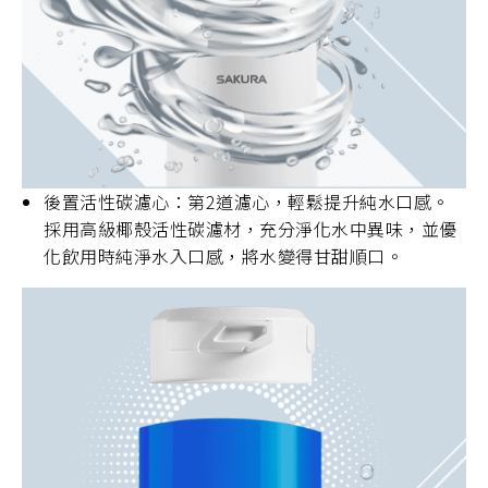
後置活性碳濾心：第2道濾心，輕鬆提升純水口感。
採用高級椰殼活性碳濾材，充分淨化水中異味，並優
化飲用時純淨水入口感，將水變得甘甜順口。