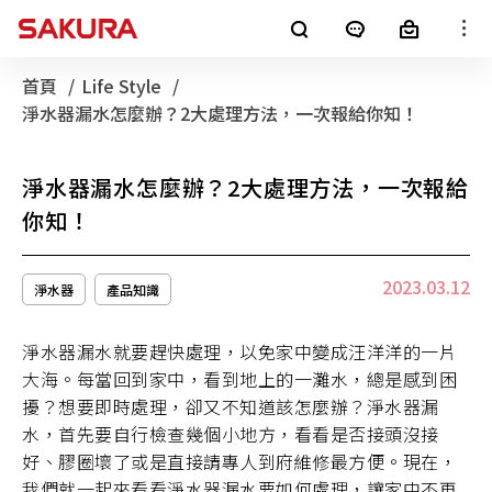
櫻花產品
首頁
Life Style
目前頁面：
淨水器漏水怎麼辦？2大處理方法，一次報給你知！
廚房電器
淨水器
銷售通路
淨水器漏水怎麼辦？2大處理方法，一次報給
客戶服務
熱水器
電子型錄
你知！
最新消息
2023.03.12
淨水器
產品知識
整體廚房
全屋裝修
消息公告
櫻花集團
淨水器漏水就要趕快處理，以免家中變成汪洋洋的一片
大海。每當回到家中，看到地上的一灘水，總是感到困
LifeStyle
SAKURA+
進口廚電
擾？想要即時處理，卻又不知道該怎麼辦？淨水器漏
水，首先要自行檢查幾個小地方，看看是否接頭沒接
影音專區
好、膠圈壞了或是直接請專人到府維修最方便。現在，
我們就一起來看看淨水器漏水要如何處理，讓家中不再