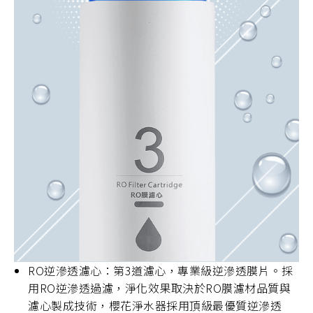
RO逆滲透濾心：第3道濾心，專業級逆滲透膜片。採
用RO逆滲透過濾，淨化效果取決於RO膜濾材品質與
濾心製成技術，櫻花淨水器採用頂級最優質逆滲透