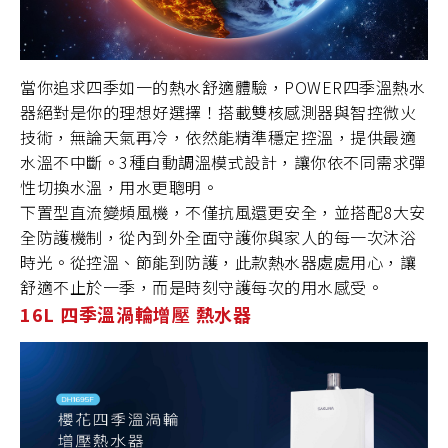
當你追求四季如一的熱水舒適體驗，POWER四季溫熱水
器絕對是你的理想好選擇！搭載雙核感測器與智控微火
技術，無論天氣再冷，依然能精準穩定控溫，提供最適
水溫不中斷。3種自動調溫模式設計，讓你依不同需求彈
性切換水溫，用水更聰明。
下置型直流變頻風機，不僅抗風還更安全，並搭配8大安
全防護機制，從內到外全面守護你與家人的每一次沐浴
時光。從控溫、節能到防護，此款熱水器處處用心，讓
舒適不止於一季，而是時刻守護每次的用水感受。
16L 四季溫渦輪增壓 熱水器