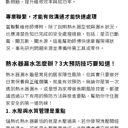
斷問題，提升維修效率與成功率。
專業聯繫，才能有效溝通才能快速處理
當聯繫維修師傅時，除了說明熱水器型號與漏水狀況，
也應清楚告知已完成的安全處理措施，包括：是否已斷
電、關瓦斯、關水源。這能幫助師傅快速掌握現場狀
況，事先研判問題來源並準備所需工具或零件。
熱水器漏水怎麼辦？3大預防技巧要知道！
熱水器漏水雖是常見的居家隱性風險，但其實只要做好
日常保養與正確選購，就能有效預防。無論你是第一次
遇到熱水器漏水，或是想為家裡做長期風險控管，都建
議透過以下有用的預防方法與檢查要點，幫助你守住居
家安全的第一道防線！
1. 水壓與水質管理是重點
儲熱式熱水器最怕的就是水壓過高，若你發現洩壓閥經
常性滴水，可能是水壓異常造成。此時應考慮安裝減壓