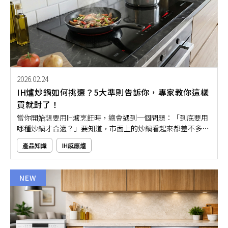
2026.02.24
IH爐炒鍋如何挑選？5大準則告訴你，專家教你這樣
買就對了！
當你開始想要用IH爐烹飪時，總會遇到一個問題：「到底要用
哪種炒鍋才合適？」要知道，市面上的炒鍋看起來都差不多，
但其實不是每一種都適合IH爐，選錯炒鍋可能會煮不熱、還容
產品知識
IH感應爐
易糊鍋，真的很困擾！如果你也想要讓炒菜更順手、不出錯？
那就千萬不要錯過本文的IH爐炒鍋推薦，讓你也能在家輕鬆料
理不怕出問題！
NEW