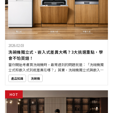
2026.02.03
洗碗機獨立式、嵌入式差異大嗎？3大挑選重點，學
會不怕買錯！
當你開始考慮買洗碗機時，最常遇到的問題就是：「洗碗機獨
立式和嵌入式到底差異在哪？」其實，洗碗機獨立式與嵌入式
的差異，主要就在安裝方式、空間配置與美觀性，挑對了就能
產品知識
洗碗機
讓清潔更省事、廚房更有質感。這次，本文將用淺顯易懂的方
式，帶你快速了解獨立式與嵌入式洗碗機的重點差異。無論你
是新家裝潢，還是想升級現有設備，都看完這篇再決定吧！
HOT