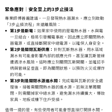
緊急應對｜安全至上的3步止損法
專業師傅普遍建議，一旦發現熱水器漏水，應立刻啟動
「3步止損流程」來遠離風險：
第1步是斷電：
如果家中使用的是電熱水器，水與電
一旦結合，極易引發觸電事故，因此應立即關閉熱水
器電源，或直接斷開家中總電源，以確保人身安全。
第2步是關閉瓦斯供應：
針對瓦斯熱水器，用水區域
漏水有可能會影響內部的感應元件，甚至讓瓦斯管線
遭遇滲水風險。這時應立刻關閉瓦斯開關，並確認手
柄與管線呈垂直，即為關閉狀態，以預防火災或爆炸
的可能。
第3步則是關閉水源進水閥：
完成電與瓦斯的安全處
理後，接著需關閉熱水器的進水源，若無法單獨關
閉，則需關掉家中總水源，避免漏水持續擴大，導致
家具、地板或樓下住戶受損。
值得一提的是，有些使用者可能會想直接打開排水閥，