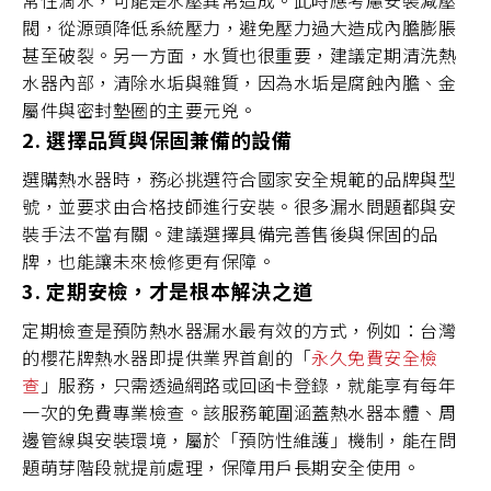
閥，從源頭降低系統壓力，避免壓力過大造成內膽膨脹
甚至破裂。另一方面，水質也很重要，建議定期清洗熱
水器內部，清除水垢與雜質，因為水垢是腐蝕內膽、金
屬件與密封墊圈的主要元兇。
2. 選擇品質與保固兼備的設備
選購熱水器時，務必挑選符合國家安全規範的品牌與型
號，並要求由合格技師進行安裝。很多漏水問題都與安
裝手法不當有關。建議選擇具備完善售後與保固的品
牌，也能讓未來檢修更有保障。
3. 定期安檢，才是根本解決之道
定期檢查是預防熱水器漏水最有效的方式，例如：台灣
的櫻花牌熱水器即提供業界首創的「
永久免費安全檢
查
」服務，只需透過網路或回函卡登錄，就能享有每年
一次的免費專業檢查。該服務範圍涵蓋熱水器本體、周
邊管線與安裝環境，屬於「預防性維護」機制，能在問
題萌芽階段就提前處理，保障用戶長期安全使用。