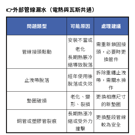
👉外部管線漏水（電熱與瓦斯共通）
問題類型
可能原因
處理建議
安裝不當或
需重新鎖固接
老化
管線接頭鬆動
頭，必要時更
長期熱脹冷
換管件
縮導致脫落
拆除重纏止洩
經年使用後
止洩帶脫落
帶，需關水操
脫落或失效
作
老化、變
更換相應尺寸
墊圈破損
形、裂損
的新墊圈
長期熱漲冷
更換整段管線
銅管或塑膠管裂痕
縮或受外力
較為安全
撞擊