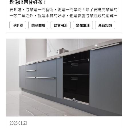
鬆泡出回甘好茶！
要知道，泡茶是一門藝術，更是一門學問！除了要講究茶葉的
一芯二葉之外，就連水質的好壞，也是影響泡茶成敗的關鍵之
一。隨著現代淨水器設備的普及，對於熱愛泡茶的茶藝師來
淨水器
開箱體驗
飲食潮流
樂在生活
產品知識
說，好的水質可以泡出文雅的清香口感，茶湯中明亮的色澤更
為視覺增添一股完美的視覺饗宴。如果你也想要泡出如此精緻
好茶，那就先一起來了解淨水器設備是如何幫助泡出一壺入口
甘甜不苦澀的好茶吧！
2025.01.23