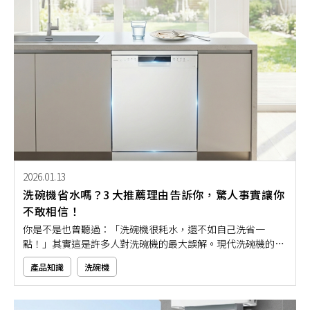
2026.01.13
洗碗機省水嗎？3 大推薦理由告訴你，驚人事實讓你
不敢相信！
你是不是也曾聽過：「洗碗機很耗水，還不如自己洗省一
點！」其實這是許多人對洗碗機的最大誤解。現代洗碗機的省
水技術，早已翻轉這個觀念，不僅用水量比手洗少得多，清潔
產品知識
洗碗機
力還更穩定。究竟洗碗機到底省不省水？又有哪些使用優點？
就讓我們用3大推薦理由帶你清楚了解，原來洗碗機才是最適
合現代人的智能家電！