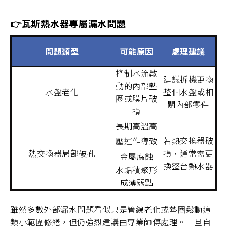
👉瓦斯熱水器專屬漏水問題
問題類型
可能原因
處理建議
控制水流啟
建議拆機更換
動的內部墊
水盤老化
整個水盤或相
圈或膜片破
關內部零件
損
長期高溫高
若熱交換器破
壓運作導致
熱交換器局部破孔
損，通常需更
金屬腐蝕
換整台熱水器
水垢積聚形
成薄弱點
雖然多數外部漏水問題看似只是管線老化或墊圈鬆動這
類小範圍修繕，但仍強烈建議由專業師傅處理。一旦自