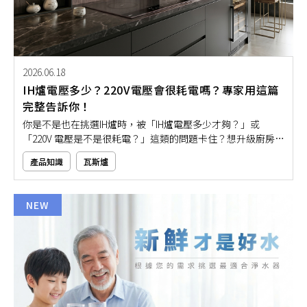
2026.06.18
IH爐電壓多少？220V電壓會很耗電嗎？專家用這篇
完整告訴你！
你是不是也在挑選IH爐時，被「IH爐電壓多少才夠？」或
「220V 電壓是不是很耗電？」這類的問題卡住？想升級廚房設
備，卻又怕家裡電路不夠、用到一半跳電，或不小心選到太耗
產品知識
瓦斯爐
電的款式。其實，IH爐電壓該怎麼選，重點在於你的使用烹飪
需求與家中電路配置。就讓本文用簡單又好懂的方式帶大家一
起搞懂IH爐電壓規格，讓你安心選購不盲猜！
NEW