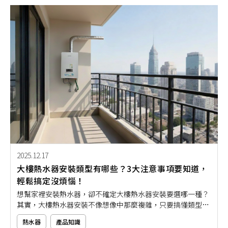
薦安裝屋外型熱水器，幫助你輕鬆打造舒適又安全的小宅生
活！
2025.12.17
大樓熱水器安裝類型有哪些？3大注意事項要知道，
輕鬆搞定沒煩惱！
想幫家裡安裝熱水器，卻不確定大樓熱水器安裝要選哪一種？
其實，大樓熱水器安裝不像想像中那麼複雜，只要搞懂類型與
幾個重點，就能輕鬆上手、不踩雷。但市面上熱水器選擇超
熱水器
產品知識
多，一旦選錯不僅用起來麻煩，還可能違反法規、增加安全風