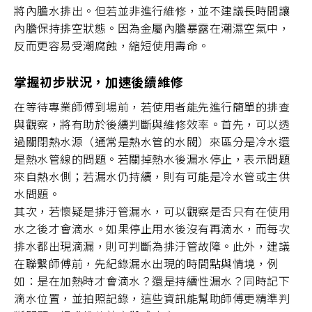
將內膽水排出。但若並非進行維修，並不建議長時間讓
內膽保持排空狀態。因為金屬內膽暴露在潮濕空氣中，
反而更容易受潮腐蝕，縮短使用壽命。
掌握初步狀況，加速後續維修
在等待專業師傅到場前，若使用者能先進行簡單的排查
與觀察，將有助於後續判斷與維修效率。首先，可以透
過關閉熱水源（通常是熱水管的水閥）來區分是冷水還
是熱水管線的問題。若關掉熱水後漏水停止，表示問題
來自熱水側；若漏水仍持續，則有可能是冷水管或主供
水問題。
其次，若懷疑是排汙管漏水，可以觀察是否只有在使用
水之後才會滴水。如果停止用水後沒有再滴水，而每次
排水都出現滴漏，則可判斷為排汙管故障。此外，建議
在聯繫師傅前，先紀錄漏水出現的時間點與情境，例
如：是在加熱時才會滴水？還是持續性漏水？同時記下
滴水位置，並拍照記錄，這些資訊能幫助師傅更精準判