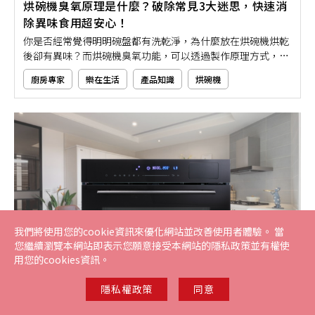
烘碗機臭氧原理是什麼？破除常見3大迷思，快速消
除異味食用超安心！
你是否經常覺得明明碗盤都有洗乾淨，為什麼放在烘碗機烘乾
後卻有異味？而烘碗機臭氧功能，可以透過製作原理方式，幫
你輕鬆解決這個惱人的問題！然而，主打擁有殺菌除臭功能的
廚房專家
樂在生活
產品知識
烘碗機
臭氧烘碗機，卻常常被拿來與紫外線烘碗機比較，甚至會有奇
怪的迷思流言被流傳。今天，就讓我們來解析烘碗機臭氧原
理，讓你清楚了解臭氧殺菌除異味功能有多好！
我們將使用您的cookie資訊來優化網站並改善使用者體驗。 當
您繼續瀏覽本網站即表示您願意接受本網站的隱私政策並有權使
用您的cookies資訊。
隱私權政策
同意