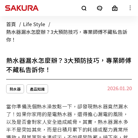
櫻花產品
首頁
Life Style
目前頁面：
熱水器漏水怎麼辦？3大預防技巧，專業師傅不藏私告訴
廚房電器
淨水器
銷售通路
你！
客戶服務
熱水器
電子型錄
熱水器漏水怎麼辦？3大預防技巧，專業師傅
不藏私告訴你！
最新消息
整體廚房
全屋裝修
2026.01.20
熱水器
產品知識
消息公告
櫻花集團
當你準備洗個熱水澡放鬆一下，卻發現熱水器竟然漏水
LifeStyle
SAKURA+
進口廚電
了！如果你家用的是電熱水器，還得擔心漏電的風險，
以及是否會對家人安全造成威脅。其實，熱水器漏水多
影音專區
半不是突如其來，而是日積月累下的耗損或壓力異常所
導致。與其等到水滴成災，不如提早防範。接下來，就