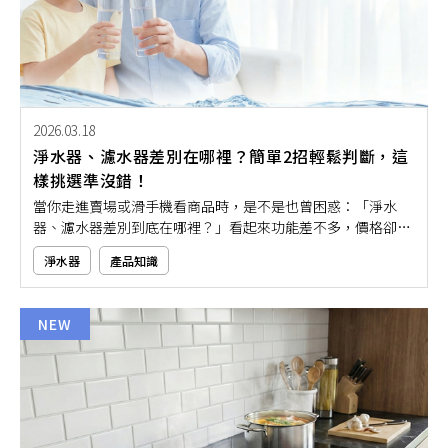
2026.03.18
淨水器、濾水器差別在哪裡？簡單2招輕鬆判斷，這
樣挑選準沒錯！
當你走進賣場或滑手機看商品時，是不是也曾困惑：「淨水
器、濾水器差別到底在哪裡？」看起來功能差不多，價格卻差
很大，到底要怎麼挑才不會買錯？其實只要掌握幾個簡單判斷
淨水器
產品知識
原則，就能輕鬆分辨這兩者的功能與適用情境。本文將帶大家
用簡單3招，一次搞懂淨水器與濾水器的實際差別，幫助你根
據需求選對產品，不再被複雜的專有名詞弄得一頭霧水！
NEW