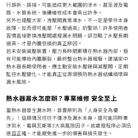
行誤拆、誤接，可能造成更大範圍的滲水，甚至波及電
路、水管系統，後續維修成本會高出許多。
另外也提醒大家，洩壓閥異常滴水，不一定是零件本身
故障，反而很可能是「水壓過高」的警訊！許多使用者
習慣直接更換洩壓閥處理漏水問題，卻忽略了水壓長期
過高，才是內膽受損的真正原因。
若未安裝減壓裝置，壓力長時間累積在熱水器內部，極
有可能導致內膽脹裂，最終整台熱水器報廢。建議家中
熱水器長期使用者，應主動安裝水壓錶與減壓閥，定期
監控水壓變化，才能真正從源頭預防熱水器結構損壞與
漏水風險。
熱水器漏水怎麼辦？專業維修 安全至上
當熱水器發生漏水時，首要原則為「人身安全為優
先」！這類情況往往不僅涉及漏水本身，還可能同時牽
涉到水、電與瓦斯等3大高風險因子。故處理程序必須迅
速且正確，才能避免進一步的傷害與損失發生。