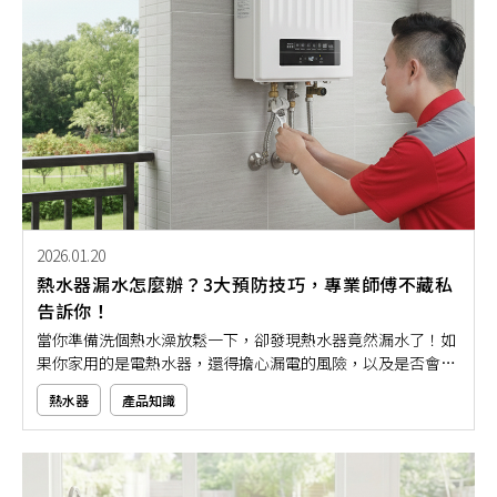
2026.01.20
熱水器漏水怎麼辦？3大預防技巧，專業師傅不藏私
告訴你！
當你準備洗個熱水澡放鬆一下，卻發現熱水器竟然漏水了！如
果你家用的是電熱水器，還得擔心漏電的風險，以及是否會對
家人安全造成威脅。其實，熱水器漏水多半不是突如其來，而
熱水器
產品知識
是日積月累下的耗損或壓力異常所導致。與其等到水滴成災，
不如提早防範。接下來，就讓本文用專業角度帶大家掌握熱水
器漏水原因，教你如何掌握重點、避免災害發生！