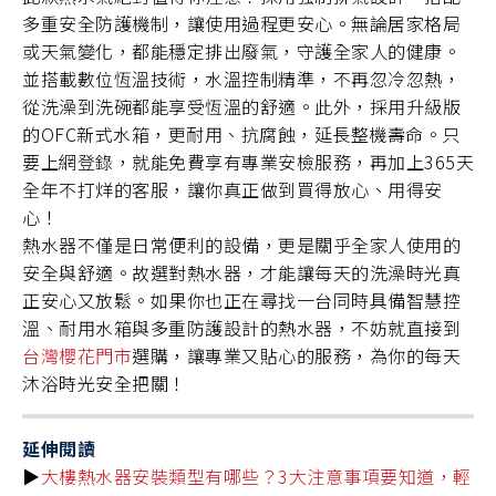
多重安全防護機制，讓使用過程更安心。無論居家格局
或天氣變化，都能穩定排出廢氣，守護全家人的健康。
並搭載數位恆溫技術，水溫控制精準，不再忽冷忽熱，
從洗澡到洗碗都能享受恆溫的舒適。此外，採用升級版
的OFC新式水箱，更耐用、抗腐蝕，延長整機壽命。只
要上網登錄，就能免費享有專業安檢服務，再加上365天
全年不打烊的客服，讓你真正做到買得放心、用得安
心！
熱水器不僅是日常便利的設備，更是關乎全家人使用的
安全與舒適。故選對熱水器，才能讓每天的洗澡時光真
正安心又放鬆。如果你也正在尋找一台同時具備智慧控
溫、耐用水箱與多重防護設計的熱水器，不妨就直接到
台灣櫻花門市
選購，讓專業又貼心的服務，為你的每天
沐浴時光安全把關！
延伸閱讀
▶️
大樓熱水器安裝類型有哪些？3大注意事項要知道，輕