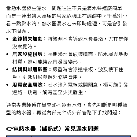
當熱水器發生漏水，問題往往不只是滴水聲這麼簡單，
而是一連串讓人頭痛的居家危機正在醞釀中。千萬別小
看一點點水滴！熱水器漏水若未即時處理，可是會引發
以下問題：
金錢損失加劇：
持續漏水會導致水費暴漲，尤其是你
沒察覺時。
居家設施損壞：
長期滲水會破壞牆面、防水層與地板
材質，還可能讓家具發霉變形。
結構與鄰居影響：
嚴重時會滲透樓板，波及樓下住
戶，引起糾紛與額外修繕費用。
用電安全風險：
若水滲入電線或開關盒，極可能引發
短路、跳電、觸電甚至火災發生。
通常專業師傅在檢查熱水器漏水時，會先判斷是哪種類
型的熱水器，再從內部元件或外部管路下手找問題：
👉電熱水器（儲熱式）常見漏水問題