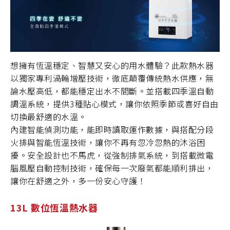
想擁有恆溫穩定、智慧又安心的用水體驗？此款熱水器
以獨家專利渦輪增壓技術，徹底顛覆傳統熱水供應，無
論水壓高低，都能穩定出水不間斷。並搭載四季溫自動
調溫系統，提供3種貼心模式，讓你依照季節或喜好自由
切換最舒適的水溫。
內建智能偵測功能，能即時讀取運作數據，與搭配分段
火排與智能恆溫技術，讓你不再有忽冷忽熱的沐浴困
擾。安全設計也不馬虎，從強制排氣系統，到搭載微電
腦風壓自動控制技術，確保每一次廢氣都能順利排出，
讓你在舒適之外，多一份安心守護！
13L 數位恆溫熱水器