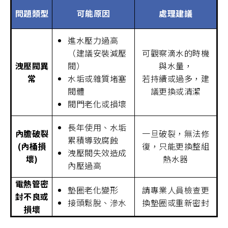
問題類型
可能原因
處理建議
進水壓力過高
（建議安裝減壓
可觀察滴水的時機
洩壓閥異
閥）
與水量，
常
水垢或雜質堵塞
若持續或過多，建
閥體
議更換或清潔
閥門老化或損壞
長年使用、水垢
內膽破裂
一旦破裂，無法修
累積導致腐蝕
(內桶損
復，只能更換整組
洩壓閥失效造成
壞)
熱水器
內壓過高
電熱管密
墊圈老化變形
請專業人員檢查更
封不良或
接頭鬆脫、滲水
換墊圈或重新密封
損壞