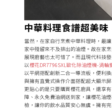
中華料理食譜超美味
當然，在家自行烹煮中華料理時，最讓
家中殘留來不及排出的油煙。故在家烹
展現廚藝也太可惜了。而且現代科技發
以
櫻花DR7796SXL歐化除油煙機-渦輪
以平網搭配創新二合一導流板，便利換
與擁有直覺式操作介面搭配超大顯示屏
更貼心的是只要購買櫻花廚具，還享有
障、永久免費油網送到家，讓櫻花油煙
檢，讓你的飲水品質安心無虞。擁有完