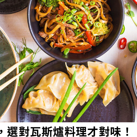
，選對瓦斯爐料理才對味！