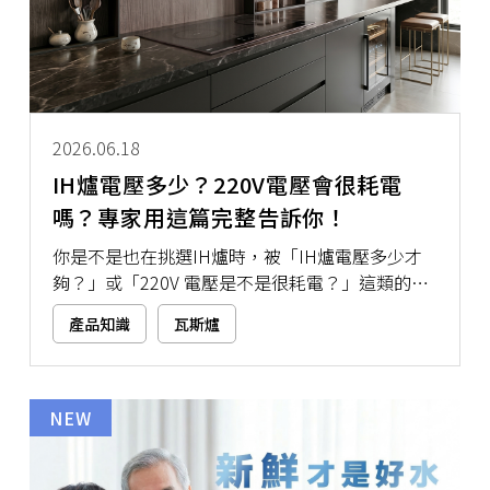
2026.06.18
IH爐電壓多少？220V電壓會很耗電
嗎？專家用這篇完整告訴你！
你是不是也在挑選IH爐時，被「IH爐電壓多少才
夠？」或「220V 電壓是不是很耗電？」這類的問
題卡住？想升級廚房設備，卻又怕家裡電路不夠、
產品知識
瓦斯爐
用到一半跳電，或不小心選到太耗電的款式。其
實，IH爐電壓該怎麼選，重點在於你的使用烹飪
需求與家中電路配置。就讓本文用簡單又好懂的方
式帶大家一起搞懂IH爐電壓規格，讓你安心選購
NEW
不盲猜！