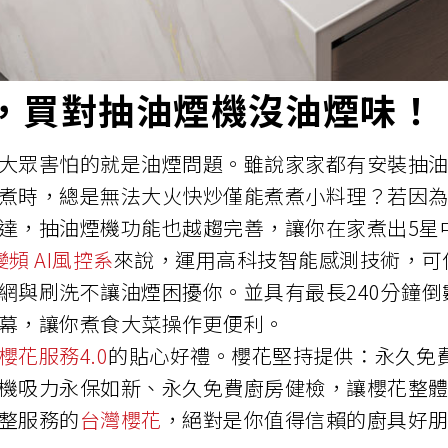
，買對抽油煙機沒油煙味！
大眾害怕的就是油煙問題。雖說家家都有安裝抽
煮時，總是無法大火快炒僅能煮煮小料理？若因
達，抽油煙機功能也越趨完善，讓你在家煮出5星
變頻 AI風控系
來說，運用高科技智能感測技術，可
網與刷洗不讓油煙困擾你。並具有最長240分鐘
幕，讓你煮食大菜操作更便利。
櫻花服務4.0
的貼心好禮。櫻花堅持提供：永久免
機吸力永保如新、永久免費廚房健檢，讓櫻花整
整服務的
台灣櫻花
，絕對是你值得信賴的廚具好