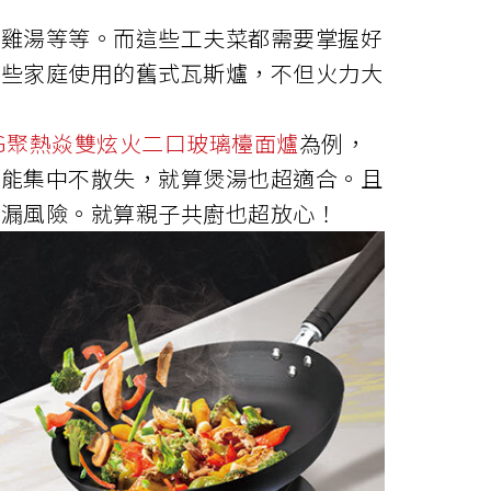
與雞湯等等。而這些工夫菜都需要掌握好
有些家庭使用的舊式瓦斯爐，不但火力大
3AG聚熱焱雙炫火二口玻璃檯面爐
為例，
熱能集中不散失，就算煲湯也超適合。且
外漏風險。就算親子共廚也超放心！