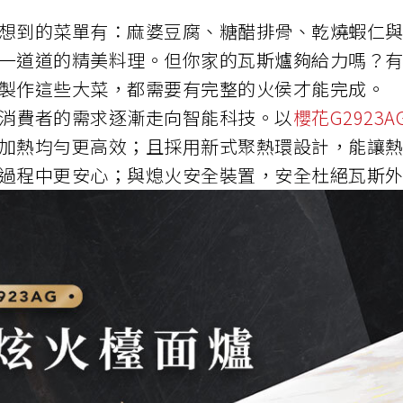
想到的菜單有：麻婆豆腐、糖醋排骨、乾燒蝦仁
一道道的精美料理。但你家的瓦斯爐夠給力嗎？
製作這些大菜，都需要有完整的火侯才能完成。
消費者的需求逐漸走向智能科技。以
櫻花G292
加熱均勻更高效；且採用新式聚熱環設計，能讓
過程中更安心；與熄火安全裝置，安全杜絕瓦斯