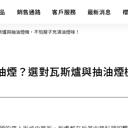
品
銷售通路
客戶服務
最新消息
斯爐與抽油煙機，不怕屋子充滿油煙味！
消息公告
熱水器
整體廚房
LifeStyle
影音專區
油煙？選對瓦斯爐與抽油煙
電子型錄
全屋裝修
主題企劃
SAKURA AWARDS