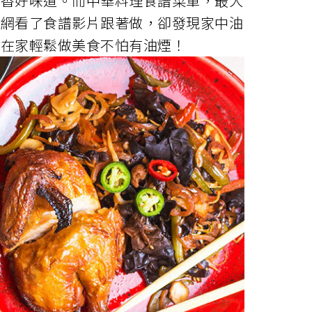
飄香好味道。而中華料理食譜菜單，最大
上網看了食譜影片跟著做，卻發現家中油
們在家輕鬆做美食不怕有油煙！