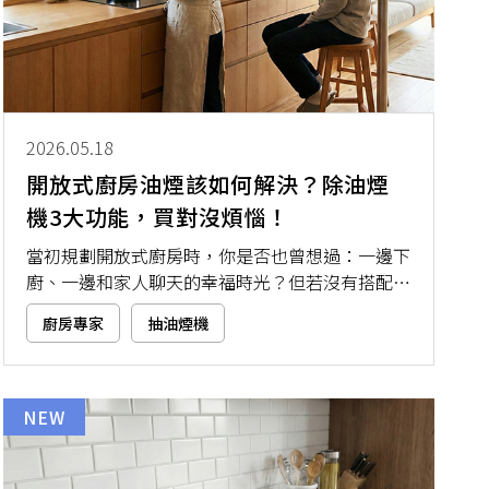
2026.05.18
開放式廚房油煙該如何解決？除油煙
機3大功能，買對沒煩惱！
當初規劃開放式廚房時，你是否也曾想過：一邊下
廚、一邊和家人聊天的幸福時光？但若沒有搭配一
台夠力的除油煙機，等到實際開火後，就會發現整
廚房專家
抽油煙機
個家都被油煙味包圍，那種「整個家像油煙館」的
無力感真的超崩潰。接下來，就讓本文從日常生活
出發，教你怎麼買對除油煙機，讓廚房好看又好
用，烹飪也能變成是一種享受！
NEW